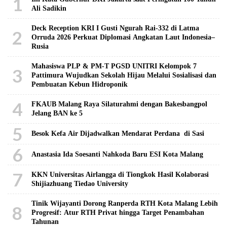
1
Ali Sadikin
Deck Reception KRI I Gusti Ngurah Rai-332 di Latma
2
Orruda 2026 Perkuat Diplomasi Angkatan Laut Indonesia–
Rusia
Mahasiswa PLP & PM-T PGSD UNITRI Kelompok 7
3
Pattimura Wujudkan Sekolah Hijau Melalui Sosialisasi dan
Pembuatan Kebun Hidroponik
4
FKAUB Malang Raya Silaturahmi dengan Bakesbangpol
Jelang BAN ke 5
5
Besok Kefa Air Dijadwalkan Mendarat Perdana di Sasi
6
Anastasia Ida Soesanti Nahkoda Baru ESI Kota Malang
7
KKN Universitas Airlangga di Tiongkok Hasil Kolaborasi ​
Shijiazhuang Tiedao University
Tinik Wijayanti Dorong Ranperda RTH Kota Malang Lebih
8
Progresif: Atur RTH Privat hingga Target Penambahan
Tahunan