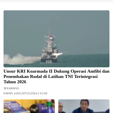
Koarmada II mengerahkan enam unsur kapal perang saat Latihan TNI
Terintegrasi Tahun 2026 yang digelar di Daerah Latihan TNI AL Pantai
Todak, Dabo Singkep, Kabupaten Lingga, Kepulauan Riau. (Foto: Pen/2)
Unsur KRI Koarmada II Dukung Operasi Amfibi dan
Penembakan Rudal di Latihan TNI Terintegrasi
Tahun 2026
SEKARANG
KAMIS, 6 AGUSTUS 2026 | 11:00
Pemkot Surabaya gelar Lomba
Menteri Keuangan (Menkeu)
Pisang Danor. (Foto:
Purbaya Yudhi Sadewa.
Surabaya.go.id)
(InfoPublik.id)