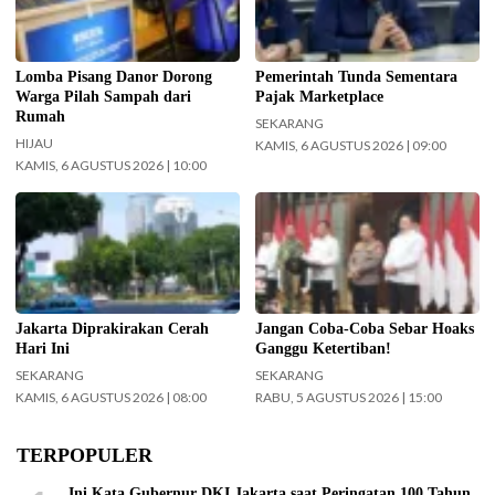
Lomba Pisang Danor Dorong
Pemerintah Tunda Sementara
Warga Pilah Sampah dari
Pajak Marketplace
Rumah
SEKARANG
HIJAU
KAMIS, 6 AGUSTUS 2026 | 09:00
KAMIS, 6 AGUSTUS 2026 | 10:00
Cuaca wilayah Jakarta hari ini
Menko Polkam Jenderal TNI
diprediksi cerah. (Foto: Doc-
(Purn.) Djamari Chaniago
beritajakarta.id)
menegaskan pemerintah akan
mengambil tindakan secara
terukur terhadap setiap pihak
yang menyebarkan hoaks,
Jakarta Diprakirakan Cerah
Jangan Coba-Coba Sebar Hoaks
disinformasi, fitnah, maupun ujaran
Hari Ini
Ganggu Ketertiban!
kebencian yang mengganggu
SEKARANG
SEKARANG
kepentingan masyarakat luas dan
KAMIS, 6 AGUSTUS 2026 | 08:00
RABU, 5 AGUSTUS 2026 | 15:00
stabilitas nasional. (Foto:
Wandi/InfoPublik)
TERPOPULER
Ini Kata Gubernur DKI Jakarta saat Peringatan 100 Tahun