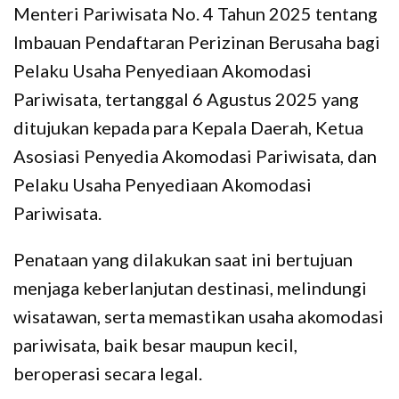
Menteri Pariwisata No. 4 Tahun 2025 tentang
Imbauan Pendaftaran Perizinan Berusaha bagi
Pelaku Usaha Penyediaan Akomodasi
Pariwisata, tertanggal 6 Agustus 2025 yang
ditujukan kepada para Kepala Daerah, Ketua
Asosiasi Penyedia Akomodasi Pariwisata, dan
Pelaku Usaha Penyediaan Akomodasi
Pariwisata.
Penataan yang dilakukan saat ini bertujuan
menjaga keberlanjutan destinasi, melindungi
wisatawan, serta memastikan usaha akomodasi
pariwisata, baik besar maupun kecil,
beroperasi secara legal.