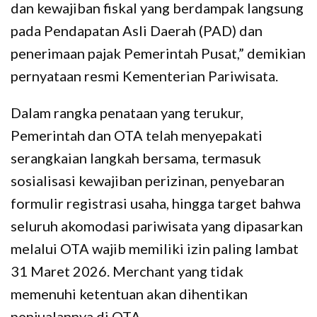
dan kewajiban fiskal yang berdampak langsung
pada Pendapatan Asli Daerah (PAD) dan
penerimaan pajak Pemerintah Pusat,” demikian
pernyataan resmi Kementerian Pariwisata.
Dalam rangka penataan yang terukur,
Pemerintah dan OTA telah menyepakati
serangkaian langkah bersama, termasuk
sosialisasi kewajiban perizinan, penyebaran
formulir registrasi usaha, hingga target bahwa
seluruh akomodasi pariwisata yang dipasarkan
melalui OTA wajib memiliki izin paling lambat
31 Maret 2026. Merchant yang tidak
memenuhi ketentuan akan dihentikan
penjualannya di OTA.