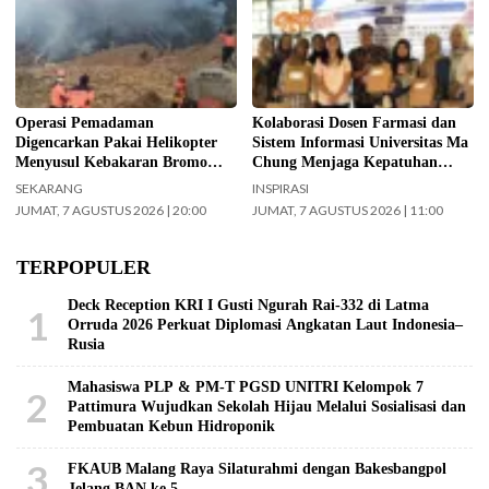
kawasan Taman Nasional Bromo
Sistem Informasi Universitas Ma
Tengger Semeru (TNBTS) terus
Chung dalam menjaga kepatuhan
digencarkan, Jumat (7/8/2026)
pasien diabetes melalui kegiatan
hari ini. (Foto: BPBD Kabupaten
Pengabdian Masyarakat Dosen.
Malang).
(Foto: ist)
Operasi Pemadaman
Kolaborasi Dosen Farmasi dan
Digencarkan Pakai Helikopter
Sistem Informasi Universitas Ma
Menyusul Kebakaran Bromo
Chung Menjaga Kepatuhan
Meluas ke Arah Bukit B 29
Pasien Diabetes
SEKARANG
INSPIRASI
JUMAT, 7 AGUSTUS 2026 | 20:00
JUMAT, 7 AGUSTUS 2026 | 11:00
TERPOPULER
Deck Reception KRI I Gusti Ngurah Rai-332 di Latma
1
Orruda 2026 Perkuat Diplomasi Angkatan Laut Indonesia–
Rusia
Mahasiswa PLP & PM-T PGSD UNITRI Kelompok 7
2
Pattimura Wujudkan Sekolah Hijau Melalui Sosialisasi dan
Pembuatan Kebun Hidroponik
3
FKAUB Malang Raya Silaturahmi dengan Bakesbangpol
Jelang BAN ke 5