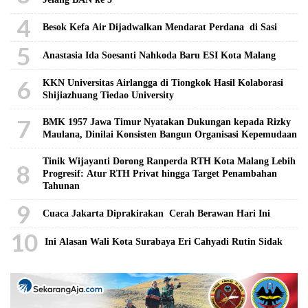
4
Besok Kefa Air Dijadwalkan Mendarat Perdana di Sasi
5
Anastasia Ida Soesanti Nahkoda Baru ESI Kota Malang
6
KKN Universitas Airlangga di Tiongkok Hasil Kolaborasi ​
Shijiazhuang Tiedao University
7
BMK 1957 Jawa Timur Nyatakan Dukungan kepada Rizky
Maulana, Dinilai Konsisten Bangun Organisasi Kepemudaan
Tinik Wijayanti Dorong Ranperda RTH Kota Malang Lebih
8
Progresif: Atur RTH Privat hingga Target Penambahan
Tahunan
9
Cuaca Jakarta Diprakirakan Cerah Berawan Hari Ini
10
Ini Alasan Wali Kota Surabaya Eri Cahyadi Rutin Sidak