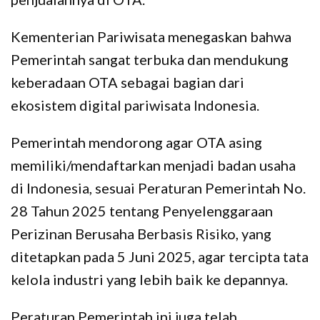
Kementerian Pariwisata menegaskan bahwa
Pemerintah sangat terbuka dan mendukung
keberadaan OTA sebagai bagian dari
ekosistem digital pariwisata Indonesia.
Pemerintah mendorong agar OTA asing
memiliki/mendaftarkan menjadi badan usaha
di Indonesia, sesuai Peraturan Pemerintah No.
28 Tahun 2025 tentang Penyelenggaraan
Perizinan Berusaha Berbasis Risiko, yang
ditetapkan pada 5 Juni 2025, agar tercipta tata
kelola industri yang lebih baik ke depannya.
Peraturan Pemerintah ini juga telah