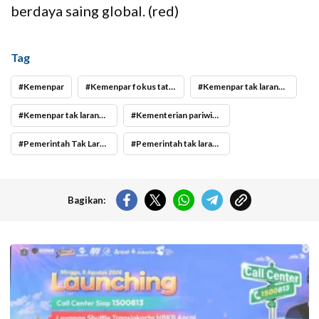
berdaya saing global. (red)
Tag
Kemenpar
Kemenpar fokus tata akomodasi pariwisata tanpa izin
Kemenpar tak larang Online Travel Agent
Kemenpar tak larang OTA
Kementerian pariwisata
Pemerintah Tak Larang Online Travel Agent
Pemerintah tak larang OTA
Bagikan:
Gubernur DKI Jakarta Pramono Anung meluncurkan Call Center
1500813 Jakarta, Minggu (9/8/2026) hari ini. (Foto: Bilal Nugraha
Ginanjar-beritajakarta.id)