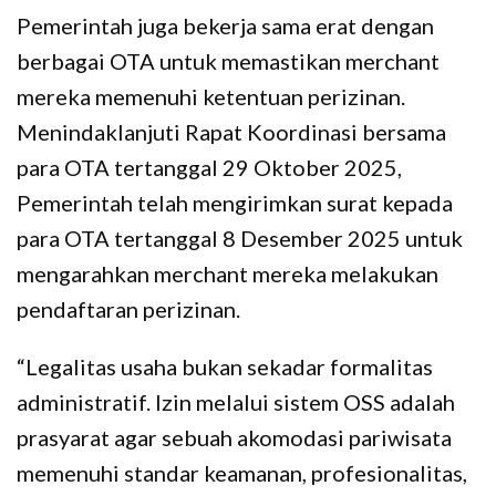
Pemerintah juga bekerja sama erat dengan
berbagai OTA untuk memastikan merchant
mereka memenuhi ketentuan perizinan.
Menindaklanjuti Rapat Koordinasi bersama
para OTA tertanggal 29 Oktober 2025,
Pemerintah telah mengirimkan surat kepada
para OTA tertanggal 8 Desember 2025 untuk
mengarahkan merchant mereka melakukan
pendaftaran perizinan.
“Legalitas usaha bukan sekadar formalitas
administratif. Izin melalui sistem OSS adalah
prasyarat agar sebuah akomodasi pariwisata
memenuhi standar keamanan, profesionalitas,