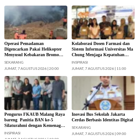
Operasi pemadaman kebakaran di
Kolaborasi Dosen Farmasi dan
kawasan Taman Nasional Bromo
Sistem Informasi Universitas Ma
Tengger Semeru (TNBTS) terus
Chung dalam menjaga kepatuhan
digencarkan, Jumat (7/8/2026)
pasien diabetes melalui kegiatan
hari ini. (Foto: BPBD Kabupaten
Pengabdian Masyarakat Dosen.
Malang).
(Foto: ist)
Operasi Pemadaman
Kolaborasi Dosen Farmasi dan
Digencarkan Pakai Helikopter
Sistem Informasi Universitas Ma
Menyusul Kebakaran Bromo
Chung Menjaga Kepatuhan
Meluas ke Arah Bukit B 29
Pasien Diabetes
SEKARANG
INSPIRASI
JUMAT, 7 AGUSTUS 2026 | 20:00
JUMAT, 7 AGUSTUS 2026 | 11:00
Jajaran Pengurus FKAUB Malang
Kepala UPAS Dishub DKI Jakarta,
beserta perwakilan panitia
Koharudin. (Foto: Nugroho Sejati-
pelaksana Barikan Anak Nusantara
beritajakarta.id)
(BAN) Ke – 5 silaturahmi dengan
Yayasan Masjid Agung Jami Kota
Malang. Selain itu juga silaturahmi
Pengurus FKAUB Malang Raya
Inovasi Bus Sekolah Jakarta
dengan jajaran Kantor
bareng Panitia BAN ke-5
Cerdas Berbasis Identitas Digital
Kementerian Agama (Kemenag)
Silaturahmi dengan Kemenag
SEKARANG
Kabupaten Malang. (Foto: ist)
Kabupaten Malang dan Yayasan
INSPIRASI
JUMAT, 7 AGUSTUS 2026 | 09:00
Masjid Agung Jami Malang