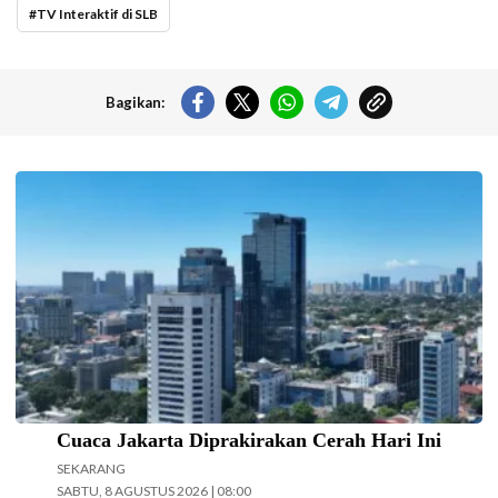
TV Interaktif di SLB
Bagikan:
Langit cerah selimuti Jakarta di akhir pekan. (Foto: Doc-beritajakarta.id)
Cuaca Jakarta Diprakirakan Cerah Hari Ini
SEKARANG
SABTU, 8 AGUSTUS 2026 | 08:00