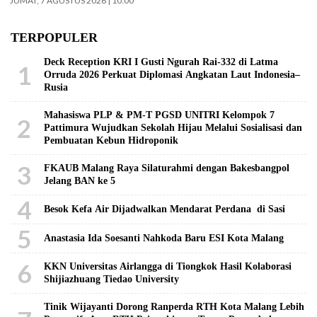
JUMAT, 7 AGUSTUS 2026 | 10:00
TERPOPULER
Deck Reception KRI I Gusti Ngurah Rai-332 di Latma
1
Orruda 2026 Perkuat Diplomasi Angkatan Laut Indonesia–
Rusia
Mahasiswa PLP & PM-T PGSD UNITRI Kelompok 7
2
Pattimura Wujudkan Sekolah Hijau Melalui Sosialisasi dan
Pembuatan Kebun Hidroponik
3
FKAUB Malang Raya Silaturahmi dengan Bakesbangpol
Jelang BAN ke 5
4
Besok Kefa Air Dijadwalkan Mendarat Perdana di Sasi
5
Anastasia Ida Soesanti Nahkoda Baru ESI Kota Malang
6
KKN Universitas Airlangga di Tiongkok Hasil Kolaborasi ​
Shijiazhuang Tiedao University
Tinik Wijayanti Dorong Ranperda RTH Kota Malang Lebih