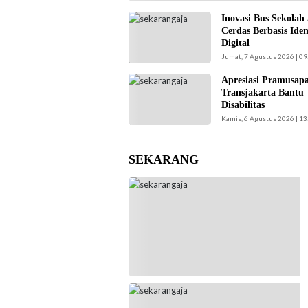
Inovasi Bus Sekolah
Kepala UPAS Dishub
Cerdas Berbasis Iden
DKI Jakarta,
Digital
Koharudin. (Foto:
Jumat, 7 Agustus 2026 | 09
Nugroho Sejati-
beritajakarta.id)
Apresiasi Pramusap
Pramusapa
Transjakarta Bantu
Transjakarta bantu
Disabilitas
disabilitas.(Foto:
Kamis, 6 Agustus 2026 | 13
Istimewa-
beritajakarta.id)
SEKARANG
Jajaran Pengurus FKAUB Malang beserta
perwakilan panitia pelaksana Barikan Anak
Nusantara (BAN) Ke – 5 silaturahmi dengan
Yayasan Masjid Agung Jami Kota Malang.
Selain itu juga silaturahmi dengan jajaran
Kantor Kementerian Agama (Kemenag)
Kabupaten Malang. (Foto: ist)
Kepala UPAS Dishub DKI Jakarta,
Koharudin. (Foto: Nugroho Sejati-