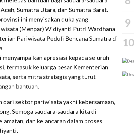
8
uk melepas bantuan bagi saudara-saudara
i Aceh, Sumatra Utara, dan Sumatra Barat.
provinsi ini menyisakan duka yang
9
iwisata (Menpar) Widiyanti Putri Wardhana
erian Pariwisata Peduli Bencana Sumatra di
1
a.
i menyampaikan apresiasi kepada seluruh
si, termasuk keluarga besar Kementerian
ata, serta mitra strategis yang turut
angan bantuan.
h dari sektor pariwisata yakni kebersamaan,
ong. Semoga saudara-saudara kita di
elamatan, dan kelancaran dalam proses
iyanti.