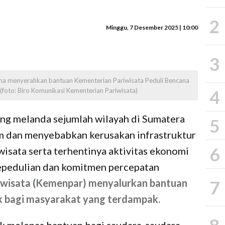
2
Minggu, 7 Desember 2025 | 10:00
3
ana menyerahkan bantuan Kementerian Pariwisata Peduli Bencana
(foto: Biro Komunikasi Kementerian Pariwisata)
4
ang melanda sejumlah wilayah di Sumatera
5
 dan menyebabkan kerusakan infrastruktur
6
wisata serta terhentinya aktivitas ekonomi
epedulian dan komitmen percepatan
iwisata (Kemenpar) menyalurkan bantuan
7
k bagi masyarakat yang terdampak.