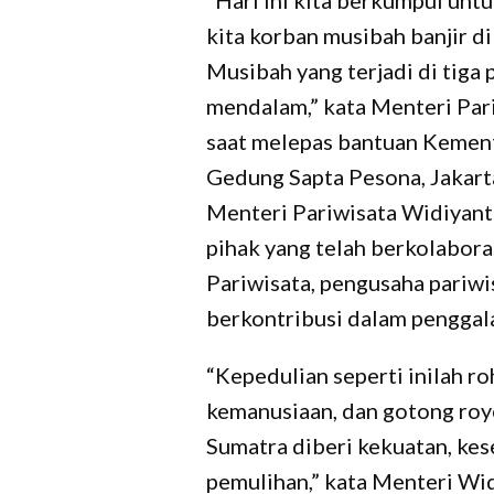
“Hari ini kita berkumpul unt
kita korban musibah banjir d
Musibah yang terjadi di tiga 
mendalam,” kata Menteri Par
saat melepas bantuan Kement
Gedung Sapta Pesona, Jakart
Menteri Pariwisata Widiyant
pihak yang telah berkolabora
Pariwisata, pengusaha pariwis
berkontribusi dalam penggal
“Kepedulian seperti inilah ro
kemanusiaan, dan gotong roy
Sumatra diberi kekuatan, kes
pemulihan,” kata Menteri Wid