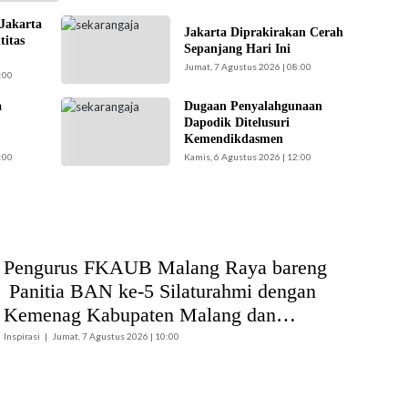
Malang
 Jakarta
Ilustrasi langit cerah
Jakarta Diprakirakan Cerah
titas
naungi Jakarta hari
Sepanjang Hari Ini
ini. (Foto: Doc-
Jumat, 7 Agustus 2026 | 08:00
:00
beritajakarta.id)
a
Dugaan Penyalahgunaan
Kemendikdasmen
Dapodik Ditelusuri
gerak cepat (gercep)
Kemendikdasmen
melakukan verifikasi
:00
Kamis, 6 Agustus 2026 | 12:00
dan penelusuran
terhadap informasi
soal dugaan
penyalahgunaan
Data Pokok
Pendidikan
Pengurus FKAUB Malang Raya bareng
(Dapodik). (Foto:
Panitia BAN ke-5 Silaturahmi dengan
ist)
Kemenag Kabupaten Malang dan
Yayasan Masjid Agung Jami Malang
Inspirasi
Jumat, 7 Agustus 2026 | 10:00