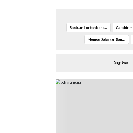
Bantuan korban bencana Sumatera
Menpar Salurkan Bantuan bencana Sumatera
Bagikan
Jajaran Pengurus FKAUB Malang beserta per
panitia pelaksana Barikan Anak Nusantara (B
silaturahmi dengan Yayasan Masjid Agung Ja
Malang. Selain itu juga silaturahmi dengan ja
Kementerian Agama (Kemenag) Kabupaten M
(Foto: ist)