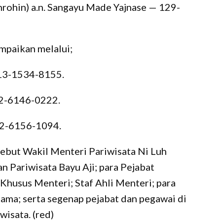
inrohin) a.n. Sangayu Made Yajnase — 129-
mpaikan melalui;
813-1534-8155.
812-6146-0222.
822-6156-1094.
ebut Wakil Menteri Pariwisata Ni Luh
n Pariwisata Bayu Aji; para Pejabat
Khusus Menteri; Staf Ahli Menteri; para
ama; serta segenap pejabat dan pegawai di
isata. (red)