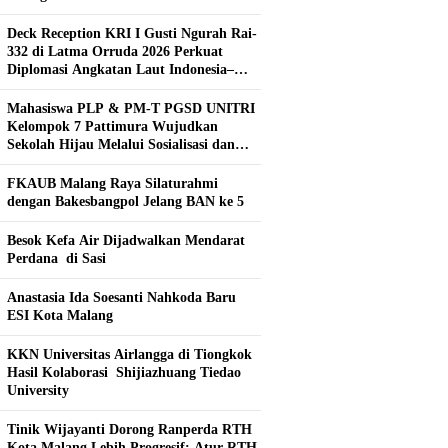
Deck Reception KRI I Gusti Ngurah Rai-
332 di Latma Orruda 2026 Perkuat
Diplomasi Angkatan Laut Indonesia–
Rusia
Mahasiswa PLP & PM-T PGSD UNITRI
Kelompok 7 Pattimura Wujudkan
Sekolah Hijau Melalui Sosialisasi dan
Pembuatan Kebun Hidroponik
FKAUB Malang Raya Silaturahmi
dengan Bakesbangpol Jelang BAN ke 5
Besok Kefa Air Dijadwalkan Mendarat
Perdana di Sasi
Anastasia Ida Soesanti Nahkoda Baru
ESI Kota Malang
KKN Universitas Airlangga di Tiongkok
Hasil Kolaborasi ​ Shijiazhuang Tiedao
University
Tinik Wijayanti Dorong Ranperda RTH
Kota Malang Lebih Progresif: Atur RTH