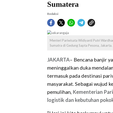
Sumatera
Redaksi
Menteri Pariwisata Widiyanti Putri Wardh
Sumatra di Gedung Sapta Pesona, Jakarta. 
JAKARTA
– Bencana banjir y
meninggalkan duka mendalam
termasuk pada destinasi pari
masyarakat. Sebagai wujud k
pemulihan,
Kementerian Par
logistik dan kebutuhan poko