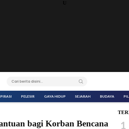
U
SPIRASI
PELESIR
GAYA HIDUP
SEJARAH
BUDAYA
PI
TER
antuan bagi Korban Bencana
1