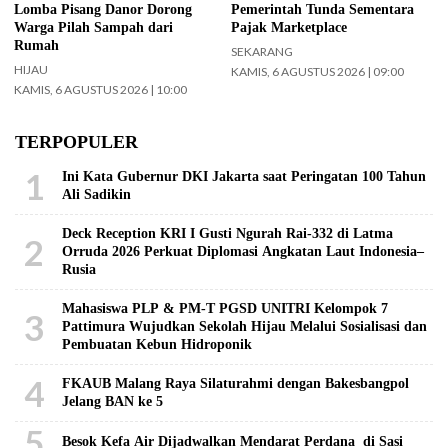
Lomba Pisang Danor Dorong
Pemerintah Tunda Sementara
Warga Pilah Sampah dari
Pajak Marketplace
Rumah
SEKARANG
HIJAU
KAMIS, 6 AGUSTUS 2026 | 09:00
KAMIS, 6 AGUSTUS 2026 | 10:00
TERPOPULER
1
Ini Kata Gubernur DKI Jakarta saat Peringatan 100 Tahun
Ali Sadikin
Deck Reception KRI I Gusti Ngurah Rai-332 di Latma
2
Orruda 2026 Perkuat Diplomasi Angkatan Laut Indonesia–
Rusia
Mahasiswa PLP & PM-T PGSD UNITRI Kelompok 7
3
Pattimura Wujudkan Sekolah Hijau Melalui Sosialisasi dan
Pembuatan Kebun Hidroponik
4
FKAUB Malang Raya Silaturahmi dengan Bakesbangpol
Jelang BAN ke 5
5
Besok Kefa Air Dijadwalkan Mendarat Perdana di Sasi