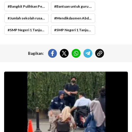
Bangkit Pulihkan Pendidikan di Sumatera
Bantuan untuk guru korban
Jumlah sekolah rusak akibat bencana Sumatera Jumlah sekolah rusak akibat bencana Sumatera Barat
Mendikdasmen Abdul Mu’ti kunjungi SMP Negeri 1 Tanjung Raya
SMP Negeri 1 Tanjung Raya
SMP Negeri 1 Tanjung Raya korban bencana Sumatera Barat
Bagikan:
Pramusapa Transjakarta bantu disabilitas.(Foto: Istimewa-
beritajakarta.id)