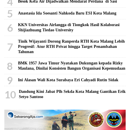
4
Besok Kefa Air Dijadwalkan Mendarat Perdana di Sasi
5
Anastasia Ida Soesanti Nahkoda Baru ESI Kota Malang
6
KKN Universitas Airlangga di Tiongkok Hasil Kolaborasi ​
Shijiazhuang Tiedao University
Tinik Wijayanti Dorong Ranperda RTH Kota Malang Lebih
7
Progresif: Atur RTH Privat hingga Target Penambahan
Tahunan
8
BMK 1957 Jawa Timur Nyatakan Dukungan kepada Rizky
Maulana, Dinilai Konsisten Bangun Organisasi Kepemudaan
9
Ini Alasan Wali Kota Surabaya Eri Cahyadi Rutin Sidak
10
Dandung Kini Jabat Plh Sekda Kota Malang Gantikan Erik
Setyo Santoso