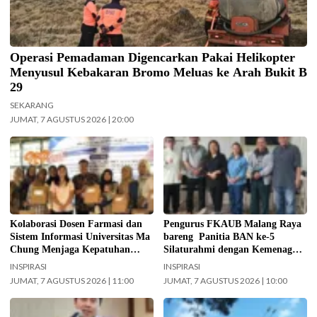
Operasi Pemadaman Digencarkan Pakai Helikopter
Menyusul Kebakaran Bromo Meluas ke Arah Bukit B
29
SEKARANG
JUMAT, 7 AGUSTUS 2026 | 20:00
Kolaborasi Dosen Farmasi dan
Jajaran Pengurus FKAUB Malang
Sistem Informasi Universitas Ma
beserta perwakilan panitia
Chung dalam menjaga kepatuhan
pelaksana Barikan Anak Nusantara
pasien diabetes melalui kegiatan
(BAN) Ke – 5 silaturahmi dengan
Pengabdian Masyarakat Dosen.
Yayasan Masjid Agung Jami Kota
(Foto: ist)
Malang. Selain itu juga silaturahmi
Kolaborasi Dosen Farmasi dan
Pengurus FKAUB Malang Raya
dengan jajaran Kantor
Sistem Informasi Universitas Ma
bareng Panitia BAN ke-5
Kementerian Agama (Kemenag)
Chung Menjaga Kepatuhan
Silaturahmi dengan Kemenag
Kabupaten Malang. (Foto: ist)
Pasien Diabetes
Kabupaten Malang dan Yayasan
INSPIRASI
INSPIRASI
Masjid Agung Jami Malang
JUMAT, 7 AGUSTUS 2026 | 11:00
JUMAT, 7 AGUSTUS 2026 | 10:00
Kepala UPAS Dishub DKI Jakarta,
Ilustrasi langit cerah naungi