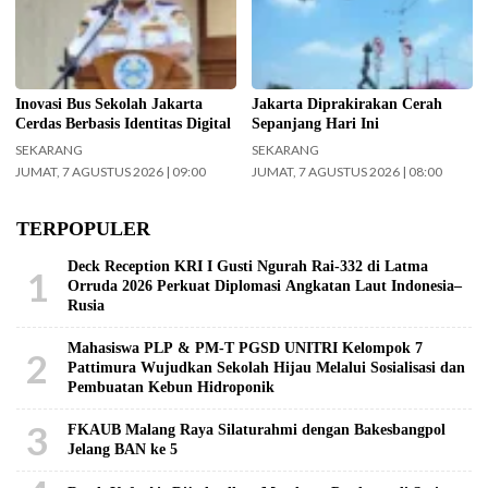
Koharudin. (Foto: Nugroho Sejati-
Jakarta hari ini. (Foto: Doc-
beritajakarta.id)
beritajakarta.id)
Inovasi Bus Sekolah Jakarta
Jakarta Diprakirakan Cerah
Cerdas Berbasis Identitas Digital
Sepanjang Hari Ini
SEKARANG
SEKARANG
JUMAT, 7 AGUSTUS 2026 | 09:00
JUMAT, 7 AGUSTUS 2026 | 08:00
TERPOPULER
Deck Reception KRI I Gusti Ngurah Rai-332 di Latma
1
Orruda 2026 Perkuat Diplomasi Angkatan Laut Indonesia–
Rusia
Mahasiswa PLP & PM-T PGSD UNITRI Kelompok 7
2
Pattimura Wujudkan Sekolah Hijau Melalui Sosialisasi dan
Pembuatan Kebun Hidroponik
3
FKAUB Malang Raya Silaturahmi dengan Bakesbangpol
Jelang BAN ke 5