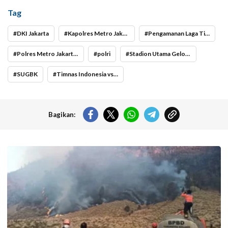
Tag
DKI Jakarta
Kapolres Metro Jakarta Pusat Kombes Pol Susatyo Purnomo Condro
Pengamanan Laga Timnas Indonesia vs China
Polres Metro Jakarta Pusat
polri
Stadion Utama Gelora Bung Karno
SUGBK
Timnas Indonesia vs China
Bagikan:
Operasi pemadaman kebakaran di kawasan Taman Nasional Bromo
Tengger Semeru (TNBTS) terus digencarkan, Jumat (7/8/2026) hari ini.
(Foto: BPBD Kabupaten Malang).