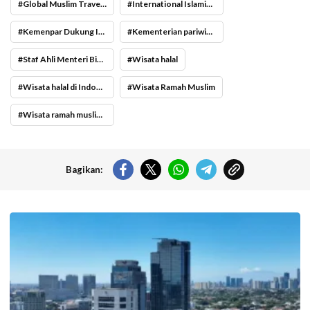
Global Muslim Travel Index 2026
International Islamic Expo 2026
Kemenpar Dukung International Islamic Expo 2026
Kementerian pariwisata
Staf Ahli Menteri Bidang Transformasi Digital dan Inovasi Pariwisata Kementerian Pariwisata Masruroh
Wisata halal
Wisata halal di Indonesia
Wisata Ramah Muslim
Wisata ramah muslim di Indonesia
Bagikan:
Langit cerah selimuti Jakarta di akhir pekan. (Foto: Doc-beritajakarta.id)