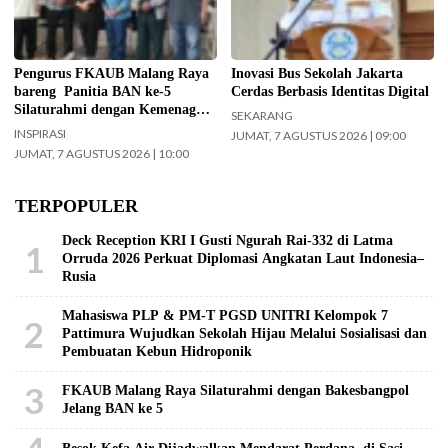
pelaksana Barikan Anak Nusantara
beritajakarta.id)
(BAN) Ke – 5 silaturahmi dengan
Yayasan Masjid Agung Jami Kota
Malang. Selain itu juga silaturahmi
Pengurus FKAUB Malang Raya
Inovasi Bus Sekolah Jakarta
dengan jajaran Kantor
bareng Panitia BAN ke-5
Cerdas Berbasis Identitas Digital
Kementerian Agama (Kemenag)
Silaturahmi dengan Kemenag
SEKARANG
Kabupaten Malang. (Foto: ist)
Kabupaten Malang dan Yayasan
INSPIRASI
JUMAT, 7 AGUSTUS 2026 | 09:00
Masjid Agung Jami Malang
JUMAT, 7 AGUSTUS 2026 | 10:00
TERPOPULER
Deck Reception KRI I Gusti Ngurah Rai-332 di Latma
1
Orruda 2026 Perkuat Diplomasi Angkatan Laut Indonesia–
Rusia
Mahasiswa PLP & PM-T PGSD UNITRI Kelompok 7
2
Pattimura Wujudkan Sekolah Hijau Melalui Sosialisasi dan
Pembuatan Kebun Hidroponik
3
FKAUB Malang Raya Silaturahmi dengan Bakesbangpol
Jelang BAN ke 5