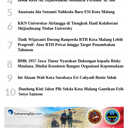
4
Besok Kefa Air Dijadwalkan Mendarat Perdana di Sasi
5
Anastasia Ida Soesanti Nahkoda Baru ESI Kota Malang
6
KKN Universitas Airlangga di Tiongkok Hasil Kolaborasi ​
Shijiazhuang Tiedao University
Tinik Wijayanti Dorong Ranperda RTH Kota Malang Lebih
7
Progresif: Atur RTH Privat hingga Target Penambahan
Tahunan
8
BMK 1957 Jawa Timur Nyatakan Dukungan kepada Rizky
Maulana, Dinilai Konsisten Bangun Organisasi Kepemudaan
9
Ini Alasan Wali Kota Surabaya Eri Cahyadi Rutin Sidak
10
Dandung Kini Jabat Plh Sekda Kota Malang Gantikan Erik
Setyo Santoso