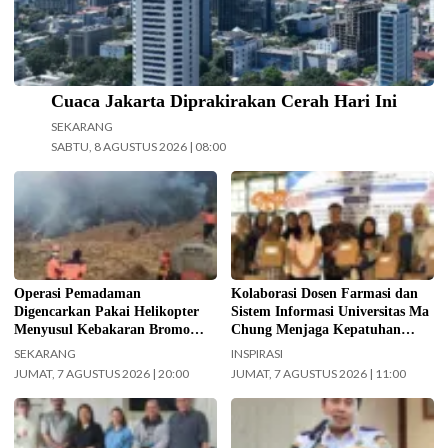
Cuaca Jakarta Diprakirakan Cerah Hari Ini
SEKARANG
SABTU, 8 AGUSTUS 2026 | 08:00
Operasi pemadaman kebakaran di
Kolaborasi Dosen Farmasi dan
kawasan Taman Nasional Bromo
Sistem Informasi Universitas Ma
Tengger Semeru (TNBTS) terus
Chung dalam menjaga kepatuhan
digencarkan, Jumat (7/8/2026)
pasien diabetes melalui kegiatan
hari ini. (Foto: BPBD Kabupaten
Pengabdian Masyarakat Dosen.
Malang).
(Foto: ist)
Operasi Pemadaman
Kolaborasi Dosen Farmasi dan
Digencarkan Pakai Helikopter
Sistem Informasi Universitas Ma
Menyusul Kebakaran Bromo
Chung Menjaga Kepatuhan
Meluas ke Arah Bukit B 29
Pasien Diabetes
SEKARANG
INSPIRASI
JUMAT, 7 AGUSTUS 2026 | 20:00
JUMAT, 7 AGUSTUS 2026 | 11:00
Jajaran Pengurus FKAUB Malang
Kepala UPAS Dishub DKI Jakarta,
beserta perwakilan panitia
Koharudin. (Foto: Nugroho Sejati-