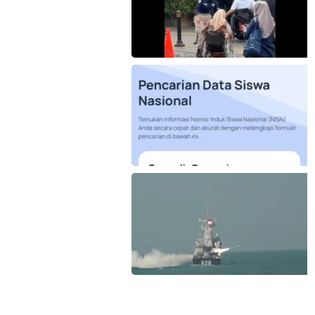
Kemendikdasmen gerak cepat (gercep)
melakukan verifikasi dan penelusuran
terhadap informasi soal dugaan
penyalahgunaan Data Pokok Pendidikan
(Dapodik). (Foto: ist)
Koarmada II mengerahkan enam unsur
kapal perang saat Latihan TNI Terintegrasi
Tahun 2026 yang digelar di Daerah Latihan
TNI AL Pantai Todak, Dabo Singkep,
Kabupaten Lingga, Kepulauan Riau. (Foto:
Pen/2)