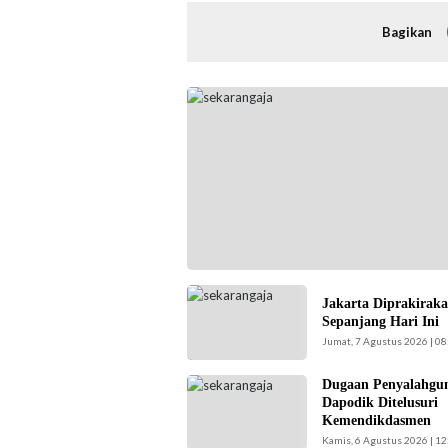
Bagikan
Kepala UPAS Dishub DKI Jakarta, Koharudin.
Nugroho Sejati-beritajakarta.id)
Ilustrasi langit cerah
Jakarta Diprakirak
naungi Jakarta hari
Sepanjang Hari Ini
ini. (Foto: Doc-
Jumat, 7 Agustus 2026 | 08
beritajakarta.id)
Dugaan Penyalahgu
Kemendikdasmen
Dapodik Ditelusuri
gerak cepat (gercep)
Kemendikdasmen
melakukan verifikasi
Kamis, 6 Agustus 2026 | 12
dan penelusuran