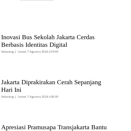
Tahun 2026
Terintegrasi Tahun
2026 yang digelar di
Daerah Latihan TNI
AL Pantai Todak,
Dabo Singkep,
Kabupaten Lingga,
Inovasi Bus Sekolah Jakarta Cerdas
Kepulauan Riau.
Berbasis Identitas Digital
(Foto: Pen/2)
Sekarang
Jumat, 7 Agustus 2026 | 09:00
Jakarta Diprakirakan Cerah Sepanjang
Hari Ini
Sekarang
Jumat, 7 Agustus 2026 | 08:00
Apresiasi Pramusapa Transjakarta Bantu