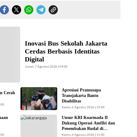
 (Foto:
Inovasi Bus Sekolah Jakarta
Cerdas Berbasis Identitas
Digital
Jumat, 7 Agustus 2026 | 09:00
Apresiasi Pramusapa
Pramusapa
an Cerah
Transjakarta Bantu
Transjakarta bantu
Disabilitas
disabilitas.(Foto:
:00
Kamis, 6 Agustus 2026 | 13:00
Istimewa-
beritajakarta.id)
naan
Unsur KRI Koarmada II
Koarmada II
Dukung Operasi Amfibi dan
mengerahkan enam
Penembakan Rudal di
unsur kapal perang
Latihan TNI Terintegrasi
:00
Kamis, 6 Agustus 2026 | 11:00
saat Latihan TNI