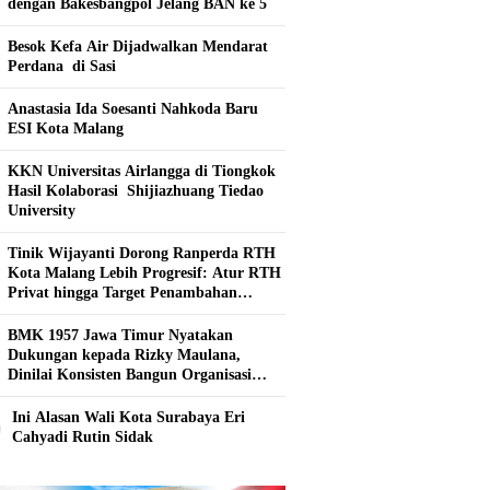
dengan Bakesbangpol Jelang BAN ke 5
Besok Kefa Air Dijadwalkan Mendarat
Perdana di Sasi
Anastasia Ida Soesanti Nahkoda Baru
ESI Kota Malang
KKN Universitas Airlangga di Tiongkok
Hasil Kolaborasi ​ Shijiazhuang Tiedao
University
Tinik Wijayanti Dorong Ranperda RTH
Kota Malang Lebih Progresif: Atur RTH
Privat hingga Target Penambahan
Tahunan
BMK 1957 Jawa Timur Nyatakan
Dukungan kepada Rizky Maulana,
Dinilai Konsisten Bangun Organisasi
Kepemudaan
0
Ini Alasan Wali Kota Surabaya Eri
Cahyadi Rutin Sidak