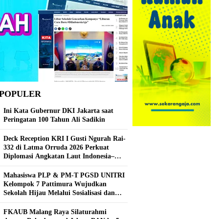
POPULER
Ini Kata Gubernur DKI Jakarta saat
Peringatan 100 Tahun Ali Sadikin
Deck Reception KRI I Gusti Ngurah Rai-
332 di Latma Orruda 2026 Perkuat
Diplomasi Angkatan Laut Indonesia–
Rusia
Mahasiswa PLP & PM-T PGSD UNITRI
Kelompok 7 Pattimura Wujudkan
Sekolah Hijau Melalui Sosialisasi dan
Pembuatan Kebun Hidroponik
FKAUB Malang Raya Silaturahmi