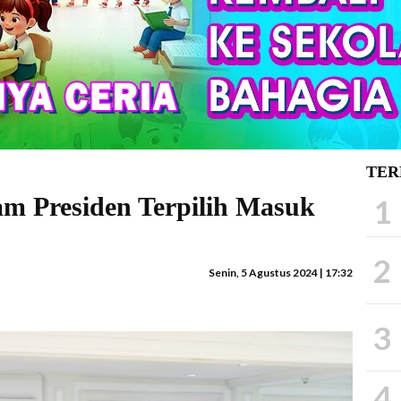
TER
am Presiden Terpilih Masuk
1
2
Senin, 5 Agustus 2024 | 17:32
3
4