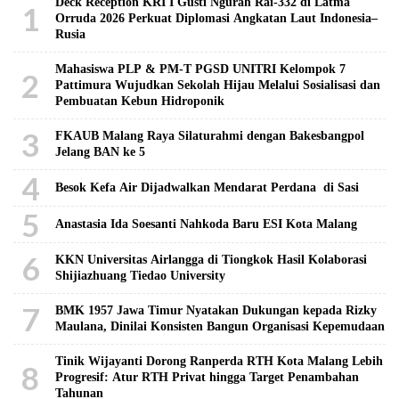
Deck Reception KRI I Gusti Ngurah Rai-332 di Latma
1
Orruda 2026 Perkuat Diplomasi Angkatan Laut Indonesia–
Rusia
Mahasiswa PLP & PM-T PGSD UNITRI Kelompok 7
2
Pattimura Wujudkan Sekolah Hijau Melalui Sosialisasi dan
Pembuatan Kebun Hidroponik
3
FKAUB Malang Raya Silaturahmi dengan Bakesbangpol
Jelang BAN ke 5
4
Besok Kefa Air Dijadwalkan Mendarat Perdana di Sasi
5
Anastasia Ida Soesanti Nahkoda Baru ESI Kota Malang
6
KKN Universitas Airlangga di Tiongkok Hasil Kolaborasi ​
Shijiazhuang Tiedao University
7
BMK 1957 Jawa Timur Nyatakan Dukungan kepada Rizky
Maulana, Dinilai Konsisten Bangun Organisasi Kepemudaan
Tinik Wijayanti Dorong Ranperda RTH Kota Malang Lebih
8
Progresif: Atur RTH Privat hingga Target Penambahan
Tahunan