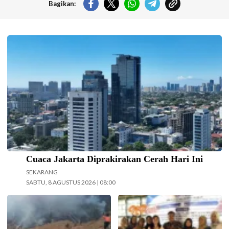
Bagikan:
Langit cerah selimuti Jakarta di akhir pekan. (Foto: Doc-beritajakarta.id)
Cuaca Jakarta Diprakirakan Cerah Hari Ini
SEKARANG
SABTU, 8 AGUSTUS 2026 | 08:00
Operasi pemadaman kebakaran di
Kolaborasi Dosen Farmasi dan
kawasan Taman Nasional Bromo
Sistem Informasi Universitas Ma
Tengger Semeru (TNBTS) terus
Chung dalam menjaga kepatuhan