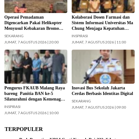
digencarkan, Jumat (7/8/2026)
pasien diabetes melalui kegiatan
hari ini. (Foto: BPBD Kabupaten
Pengabdian Masyarakat Dosen.
Malang).
(Foto: ist)
Operasi Pemadaman
Kolaborasi Dosen Farmasi dan
Digencarkan Pakai Helikopter
Sistem Informasi Universitas Ma
Menyusul Kebakaran Bromo
Chung Menjaga Kepatuhan
Meluas ke Arah Bukit B 29
Pasien Diabetes
SEKARANG
INSPIRASI
JUMAT, 7 AGUSTUS 2026 | 20:00
JUMAT, 7 AGUSTUS 2026 | 11:00
Jajaran Pengurus FKAUB Malang
Kepala UPAS Dishub DKI Jakarta,
beserta perwakilan panitia
Koharudin. (Foto: Nugroho Sejati-
pelaksana Barikan Anak Nusantara
beritajakarta.id)
(BAN) Ke – 5 silaturahmi dengan
Yayasan Masjid Agung Jami Kota
Malang. Selain itu juga silaturahmi
Pengurus FKAUB Malang Raya
Inovasi Bus Sekolah Jakarta
dengan jajaran Kantor
bareng Panitia BAN ke-5
Cerdas Berbasis Identitas Digital
Kementerian Agama (Kemenag)
Silaturahmi dengan Kemenag
SEKARANG
Kabupaten Malang. (Foto: ist)
Kabupaten Malang dan Yayasan
INSPIRASI
JUMAT, 7 AGUSTUS 2026 | 09:00
Masjid Agung Jami Malang
JUMAT, 7 AGUSTUS 2026 | 10:00
TERPOPULER