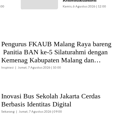
Kemendikdasmen
melakukan verifikasi
:00
Kamis, 6 Agustus 2026 | 12:00
dan penelusuran
terhadap informasi
soal dugaan
penyalahgunaan
Data Pokok
Pendidikan
Pengurus FKAUB Malang Raya bareng
(Dapodik). (Foto:
Panitia BAN ke-5 Silaturahmi dengan
ist)
Kemenag Kabupaten Malang dan
Yayasan Masjid Agung Jami Malang
Inspirasi
Jumat, 7 Agustus 2026 | 10:00
Inovasi Bus Sekolah Jakarta Cerdas
Berbasis Identitas Digital
Sekarang
Jumat, 7 Agustus 2026 | 09:00