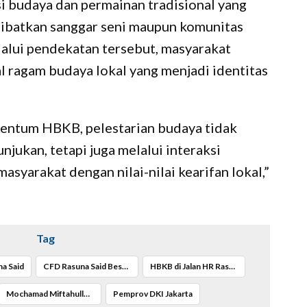
i budaya dan permainan tradisional yang
ibatkan sanggar seni maupun komunitas
alui pendekatan tersebut, masyarakat
 ragam budaya lokal yang menjadi identitas
ntum HBKB, pelestarian budaya tidak
njukan, tetapi juga melalui interaksi
syarakat dengan nilai-nilai kearifan lokal,”
Tag
a Said
CFD Rasuna Said Besok Bakal Hadir Atraksi Budaya Betawi dan Permainan Tradisional
HBKB di Jalan HR Rasuna Said
Mochamad Miftahulloh Tamary
Pemprov DKI Jakarta