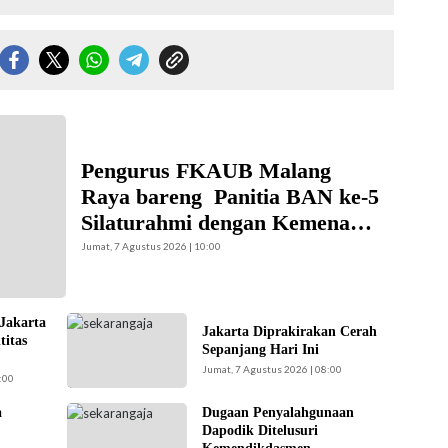
wakilan
AN) Ke – 5
mi Kota
Pengurus FKAUB Malang
jaran Kantor
Raya bareng Panitia BAN ke-5
alang.
Silaturahmi dengan Kemenag
Kabupaten Malang dan
Jumat, 7 Agustus 2026 | 10:00
Yayasan Masjid Agung Jami
Malang
 Jakarta
Ilustrasi langit cerah
Jakarta Diprakirakan Cerah
titas
naungi Jakarta hari
Sepanjang Hari Ini
ini. (Foto: Doc-
Jumat, 7 Agustus 2026 | 08:00
:00
beritajakarta.id)
a
Dugaan Penyalahgunaan
Kemendikdasmen
Dapodik Ditelusuri
gerak cepat (gercep)