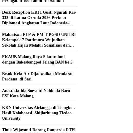
Peringatan 100 Tahun Ali Sadikin
Deck Reception KRI I Gusti Ngurah Rai-
332 di Latma Orruda 2026 Perkuat
Diplomasi Angkatan Laut Indonesia–
Rusia
Mahasiswa PLP & PM-T PGSD UNITRI
Kelompok 7 Pattimura Wujudkan
Sekolah Hijau Melalui Sosialisasi dan
Pembuatan Kebun Hidroponik
FKAUB Malang Raya Silaturahmi
dengan Bakesbangpol Jelang BAN ke 5
Besok Kefa Air Dijadwalkan Mendarat
Perdana di Sasi
Anastasia Ida Soesanti Nahkoda Baru
ESI Kota Malang
KKN Universitas Airlangga di Tiongkok
Hasil Kolaborasi ​ Shijiazhuang Tiedao
University
Tinik Wijayanti Dorong Ranperda RTH