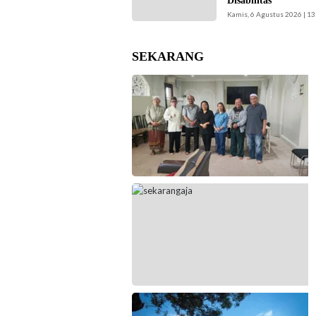
Disabilitas
disabilitas.(Foto:
Kamis, 6 Agustus 2026 | 13
Istimewa-
beritajakarta.id)
SEKARANG
Jajaran Pengurus FKAUB Malang beserta
perwakilan panitia pelaksana Barikan Anak
Nusantara (BAN) Ke – 5 silaturahmi dengan
Yayasan Masjid Agung Jami Kota Malang.
Selain itu juga silaturahmi dengan jajaran
Kantor Kementerian Agama (Kemenag)
Kabupaten Malang. (Foto: ist)
Kepala UPAS Dishub DKI Jakarta,
Koharudin. (Foto: Nugroho Sejati-
beritajakarta.id)
Ilustrasi langit cerah naungi Jakarta hari ini.
(Foto: Doc-beritajakarta.id)