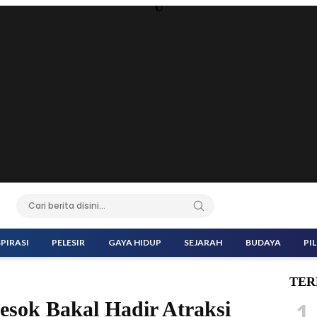
U
SPIRASI
PELESIR
GAYA HIDUP
SEJARAH
BUDAYA
PI
TER
sok Bakal Hadir Atraksi
1