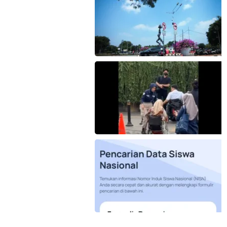
Pramusapa Transjakarta bantu disabilitas.
(Foto: Istimewa-beritajakarta.id)
Kemendikdasmen gerak cepat (gercep)
melakukan verifikasi dan penelusuran
terhadap informasi soal dugaan
penyalahgunaan Data Pokok Pendidikan
(Dapodik). (Foto: ist)