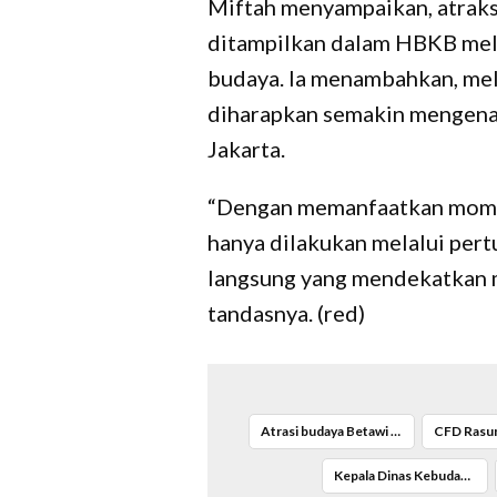
Miftah menyampaikan, atraks
ditampilkan dalam HBKB mel
budaya. Ia menambahkan, mel
diharapkan semakin mengenal
Jakarta.
“Dengan memanfaatkan mome
hanya dilakukan melalui pertu
langsung yang mendekatkan ma
tandasnya. (red)
Atrasi budaya Betawi di CFD Rasuna Said
CFD Rasun
Kepala Dinas Kebudayaan DKI Jakarta Mochamad Miftahulloh Tamary