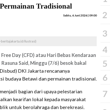
Permainan Tradisional
2
Sabtu, 6 Juni 2026 | 09:00
3
beritajakarta.id/ilustrasi)
4
 Free Day (CFD) atau Hari Bebas Kendaraan
5
 Rasuna Said, Minggu (7/6) besok bakal
(Disbud) DKI Jakarta rencananya
6
si budaya Betawi dan permainan tradisional.
menjadi bagian dari upaya pelestarian
7
lkan kearifan lokal kepada masyarakat
lik untuk berolahraga dan berekreasi.