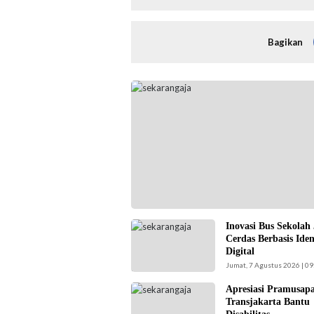
Bagikan
Jajaran Pengurus FKAUB Malang beserta per
panitia pelaksana Barikan Anak Nusantara (B
silaturahmi dengan Yayasan Masjid Agung Ja
Malang. Selain itu juga silaturahmi dengan ja
Kementerian Agama (Kemenag) Kabupaten M
(Foto: ist)
Inovasi Bus Sekolah
Kepala UPAS Dishub
Cerdas Berbasis Iden
DKI Jakarta,
Digital
Koharudin. (Foto:
Jumat, 7 Agustus 2026 | 09
Nugroho Sejati-
beritajakarta.id)
Apresiasi Pramusap
Pramusapa
Transjakarta Bantu
Transjakarta bantu