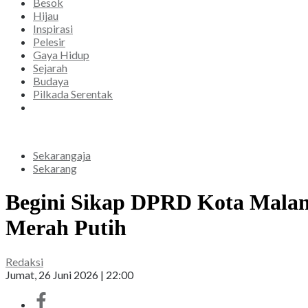
Besok
Hijau
Inspirasi
Pelesir
Gaya Hidup
Sejarah
Budaya
Pilkada Serentak
Sekarangaja
Sekarang
Begini Sikap DPRD Kota Malan
Merah Putih
Redaksi
Jumat, 26 Juni 2026 | 22:00