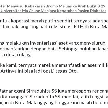
ter Menyusul Kebakaran Bromo Meluas ke Arah Bukit B 29
i Universitas Ma Chung Menjaga Kepatuhan Pasien Diabetes
untuk koperasi merah putih sendiri ternyata ada sp
berdampak langsung pada eksistensi RTH di Kota Ma
g melakukan inventarisasi aset yang menyeluruh.
ermanfaatkan dengan baik. Sehingga puluhan lahan
a dikaji ulang.
 ke kami, ternyata mereka memanfaatkan aset mili
rtinya ini bisa jadi opsi,” tegas Dto.
tnanggani Sirraduhita SS juga merespons rencan
Ratnanggani Sirraduhita SS menilai, alih fungsi l
ijau di Kota Malang yang hingga kini masih belu