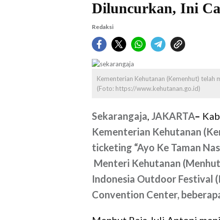
Diluncurkan, Ini C
Redaksi
Kementerian Kehutanan (Kemenhut) telah me
(Foto: https://www.kehutanan.go.id)
Sekarangaja
,
JAKARTA
–
Kab
Kementerian Kehutanan (Kem
ticketing “Ayo Ke Taman Nas
Menteri Kehutanan (Menhut),
Indonesia Outdoor Festival 
Convention Center, beberapa