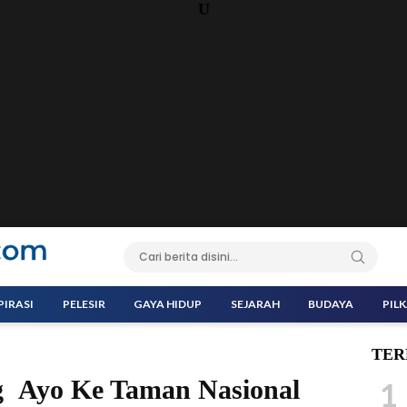
U
PIRASI
PELESIR
GAYA HIDUP
SEJARAH
BUDAYA
PIL
TER
ng Ayo Ke Taman Nasional
1