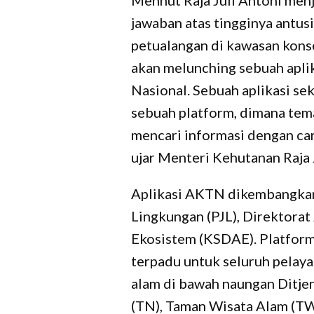
Menhut Raja Juli Antoni menj
jawaban atas tingginya antu
petualangan di kawasan konse
akan melunching sebuah aplik
Nasional. Sebuah aplikasi sek
sebuah platform, dimana tem
mencari informasi dengan car
ujar Menteri Kehutanan Raja 
Aplikasi AKTN dikembangkan
Lingkungan (PJL), Direktora
Ekosistem (KSDAE). Platform 
terpadu untuk seluruh pelay
alam di bawah naungan Ditje
(TN), Taman Wisata Alam (TW