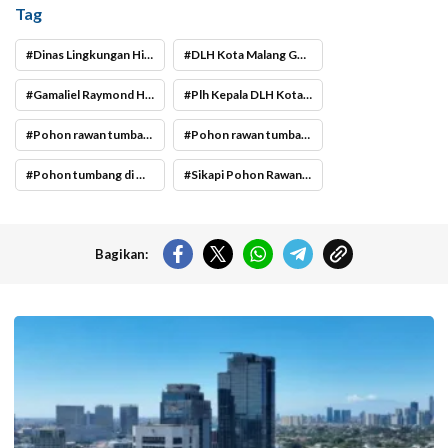
Tag
Dinas Lingkungan Hidup Kota Malang
DLH Kota Malang Gencar Perempesan Pohon
Gamaliel Raymond Hatigoran Matondang
Plh Kepala DLH Kota Malang Gamaliel Raymond Hatigoran Matondang
Pohon rawan tumbang di Kota Malang
Pohon rawan tumbang di Malang Raya
Pohon tumbang di Malang Raya
Sikapi Pohon Rawan Tumbang
Bagikan:
Langit cerah selimuti Jakarta di akhir pekan. (Foto: Doc-beritajakarta.id)