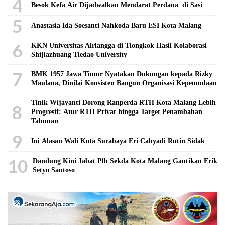
4
Besok Kefa Air Dijadwalkan Mendarat Perdana di Sasi
5
Anastasia Ida Soesanti Nahkoda Baru ESI Kota Malang
6
KKN Universitas Airlangga di Tiongkok Hasil Kolaborasi ​
Shijiazhuang Tiedao University
7
BMK 1957 Jawa Timur Nyatakan Dukungan kepada Rizky
Maulana, Dinilai Konsisten Bangun Organisasi Kepemudaan
Tinik Wijayanti Dorong Ranperda RTH Kota Malang Lebih
8
Progresif: Atur RTH Privat hingga Target Penambahan
Tahunan
9
Ini Alasan Wali Kota Surabaya Eri Cahyadi Rutin Sidak
10
Dandung Kini Jabat Plh Sekda Kota Malang Gantikan Erik
Setyo Santoso