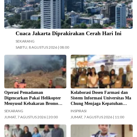
Cuaca Jakarta Diprakirakan Cerah Hari Ini
SEKARANG
SABTU, 8 AGUSTUS 2026 | 08:00
Operasi pemadaman kebakaran di
Kolaborasi Dosen Farmasi dan
kawasan Taman Nasional Bromo
Sistem Informasi Universitas Ma
Tengger Semeru (TNBTS) terus
Chung dalam menjaga kepatuhan
digencarkan, Jumat (7/8/2026)
pasien diabetes melalui kegiatan
hari ini. (Foto: BPBD Kabupaten
Pengabdian Masyarakat Dosen.
Malang).
(Foto: ist)
Operasi Pemadaman
Kolaborasi Dosen Farmasi dan
Digencarkan Pakai Helikopter
Sistem Informasi Universitas Ma
Menyusul Kebakaran Bromo
Chung Menjaga Kepatuhan
Meluas ke Arah Bukit B 29
Pasien Diabetes
SEKARANG
INSPIRASI
JUMAT, 7 AGUSTUS 2026 | 20:00
JUMAT, 7 AGUSTUS 2026 | 11:00
Jajaran Pengurus FKAUB Malang
Kepala UPAS Dishub DKI Jakarta,
beserta perwakilan panitia
Koharudin. (Foto: Nugroho Sejati-