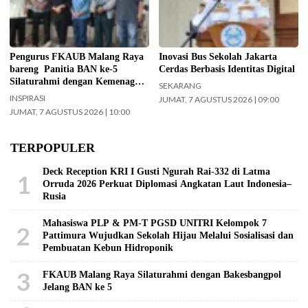
pelaksana Barikan Anak Nusantara
beritajakarta.id)
(BAN) Ke – 5 silaturahmi dengan
Yayasan Masjid Agung Jami Kota
Malang. Selain itu juga silaturahmi
Pengurus FKAUB Malang Raya
Inovasi Bus Sekolah Jakarta
dengan jajaran Kantor
bareng Panitia BAN ke-5
Cerdas Berbasis Identitas Digital
Kementerian Agama (Kemenag)
Silaturahmi dengan Kemenag
SEKARANG
Kabupaten Malang. (Foto: ist)
Kabupaten Malang dan Yayasan
INSPIRASI
JUMAT, 7 AGUSTUS 2026 | 09:00
Masjid Agung Jami Malang
JUMAT, 7 AGUSTUS 2026 | 10:00
TERPOPULER
Deck Reception KRI I Gusti Ngurah Rai-332 di Latma
1
Orruda 2026 Perkuat Diplomasi Angkatan Laut Indonesia–
Rusia
Mahasiswa PLP & PM-T PGSD UNITRI Kelompok 7
2
Pattimura Wujudkan Sekolah Hijau Melalui Sosialisasi dan
Pembuatan Kebun Hidroponik
3
FKAUB Malang Raya Silaturahmi dengan Bakesbangpol
Jelang BAN ke 5