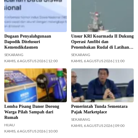
Kemendikdasmen gerak cepat
Koarmada II mengerahkan enam
(gercep) melakukan verifikasi dan
unsur kapal perang saat Latihan
penelusuran terhadap informasi
TNI Terintegrasi Tahun 2026 yang
soal dugaan penyalahgunaan Data
digelar di Daerah Latihan TNI AL
Pokok Pendidikan (Dapodik).
Pantai Todak, Dabo Singkep,
(Foto: ist)
Kabupaten Lingga, Kepulauan Riau.
Dugaan Penyalahgunaan
Unsur KRI Koarmada II Dukung
(Foto: Pen/2)
Dapodik Ditelusuri
Operasi Amfibi dan
Kemendikdasmen
Penembakan Rudal di Latihan
TNI Terintegrasi Tahun 2026
SEKARANG
SEKARANG
KAMIS, 6 AGUSTUS 2026 | 12:00
KAMIS, 6 AGUSTUS 2026 | 11:00
Pemkot Surabaya gelar Lomba
Menteri Keuangan (Menkeu)
Pisang Danor. (Foto:
Purbaya Yudhi Sadewa.
Surabaya.go.id)
(InfoPublik.id)
Lomba Pisang Danor Dorong
Pemerintah Tunda Sementara
Warga Pilah Sampah dari
Pajak Marketplace
Rumah
SEKARANG
HIJAU
KAMIS, 6 AGUSTUS 2026 | 09:00
KAMIS, 6 AGUSTUS 2026 | 10:00