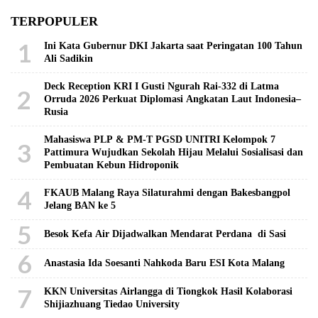
TERPOPULER
1
Ini Kata Gubernur DKI Jakarta saat Peringatan 100 Tahun
Ali Sadikin
Deck Reception KRI I Gusti Ngurah Rai-332 di Latma
2
Orruda 2026 Perkuat Diplomasi Angkatan Laut Indonesia–
Rusia
Mahasiswa PLP & PM-T PGSD UNITRI Kelompok 7
3
Pattimura Wujudkan Sekolah Hijau Melalui Sosialisasi dan
Pembuatan Kebun Hidroponik
4
FKAUB Malang Raya Silaturahmi dengan Bakesbangpol
Jelang BAN ke 5
5
Besok Kefa Air Dijadwalkan Mendarat Perdana di Sasi
6
Anastasia Ida Soesanti Nahkoda Baru ESI Kota Malang
7
KKN Universitas Airlangga di Tiongkok Hasil Kolaborasi ​
Shijiazhuang Tiedao University