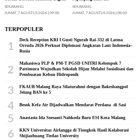
SEKARANG
SEKARANG
JUMAT, 7 AGUSTUS 2026 | 09:00
JUMAT, 7 AGUSTUS 2026 | 08:00
TERPOPULER
Deck Reception KRI I Gusti Ngurah Rai-332 di Latma
1
Orruda 2026 Perkuat Diplomasi Angkatan Laut Indonesia–
Rusia
Mahasiswa PLP & PM-T PGSD UNITRI Kelompok 7
2
Pattimura Wujudkan Sekolah Hijau Melalui Sosialisasi dan
Pembuatan Kebun Hidroponik
3
FKAUB Malang Raya Silaturahmi dengan Bakesbangpol
Jelang BAN ke 5
4
Besok Kefa Air Dijadwalkan Mendarat Perdana di Sasi
5
Anastasia Ida Soesanti Nahkoda Baru ESI Kota Malang
6
KKN Universitas Airlangga di Tiongkok Hasil Kolaborasi ​
Shijiazhuang Tiedao University