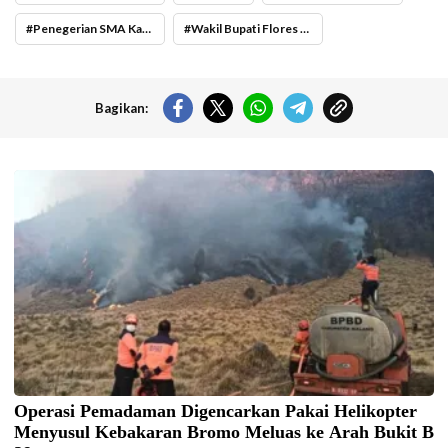
Penegerian SMA Katolik Santo Mikhael Flores Timur
Wakil Bupati Flores Timur Ignasius Boli Uran
Bagikan:
Operasi pemadaman kebakaran di kawasan Taman Nasional Bromo
Tengger Semeru (TNBTS) terus digencarkan, Jumat (7/8/2026) hari ini.
(Foto: BPBD Kabupaten Malang).
Operasi Pemadaman Digencarkan Pakai Helikopter
Menyusul Kebakaran Bromo Meluas ke Arah Bukit B