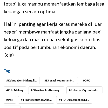
tetapi juga mampu memanfaatkan lembaga jasa
keuangan secara optimal.
Hal ini penting agar kerja keras mereka di luar
negeri membawa manfaat jangka panjang bagi
keluarga dan masa depan sekaligus kontribusi
positif pada pertumbuhan ekonomi daerah.
(cia)
Tag
Kabupaten Malang lima besar Pekerja Migran terbanyak
Literasi keuangan PMI
OJK
OJK Malang
Otoritas Jas Keuangan
Pekerja Migran Indonesia
PMI
Tim Percepatan Akses Keuangan Daerah
TPAD Kabupaten Malang