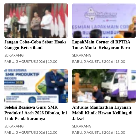
Menko Polkam Jenderal TNI
LapakMain Corner Hadirkan Ruang
(Purn.) Djamari Chaniago
Aman Anak di Era Digital. (Foto:
menegaskan pemerintah akan
Istimewa-beritajakarta.id)
mengambil tindakan secara
terukur terhadap setiap pihak
yang menyebarkan hoaks,
Jangan Coba-Coba Sebar Hoaks
LapakMain Corner di RPTRA
disinformasi, fitnah, maupun ujaran
Ganggu Ketertiban!
Tunas Muda Kebayoran Baru
kebencian yang mengganggu
SEKARANG
SEKARANG
kepentingan masyarakat luas dan
RABU, 5 AGUSTUS 2026 | 15:00
RABU, 5 AGUSTUS 2026 | 13:00
stabilitas nasional. (Foto:
Wandi/InfoPublik)
Poster pengumuman Seleksi
Mobil Klinik Hewan Keliling Sudah
Beasiswa Guru SMK Produktif
Layani 226 Hewan di Jaksel (Foto:
Dalam Negeri Tahun Anggaran
Tiyo Surya Sakti-beritajakarta.id)
2026 yang dibuka Pemerintah
Aceh melalui BPSDM Aceh. (Foto:
InfoPublik.id)
Seleksi Beasiswa Guru SMK
Antusias Manfaatkan Layanan
Produktif Aceh 2026 Dibuka, Ini
Mobil Klinik Hewan Keliling di
Link Pendaftarannya
Jaksel
SEKARANG
SEKARANG
RABU, 5 AGUSTUS 2026 | 12:00
RABU, 5 AGUSTUS 2026 | 11:00