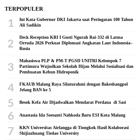
TERPOPULER
1
Ini Kata Gubernur DKI Jakarta saat Peringatan 100 Tahun
Ali Sadikin
Deck Reception KRI I Gusti Ngurah Rai-332 di Latma
2
Orruda 2026 Perkuat Diplomasi Angkatan Laut Indonesia–
Rusia
Mahasiswa PLP & PM-T PGSD UNITRI Kelompok 7
3
Pattimura Wujudkan Sekolah Hijau Melalui Sosialisasi dan
Pembuatan Kebun Hidroponik
4
FKAUB Malang Raya Silaturahmi dengan Bakesbangpol
Jelang BAN ke 5
5
Besok Kefa Air Dijadwalkan Mendarat Perdana di Sasi
6
Anastasia Ida Soesanti Nahkoda Baru ESI Kota Malang
7
KKN Universitas Airlangga di Tiongkok Hasil Kolaborasi ​
Shijiazhuang Tiedao University