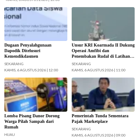
Kemendikdasmen gerak cepat
Koarmada II mengerahkan enam
(gercep) melakukan verifikasi dan
unsur kapal perang saat Latihan
penelusuran terhadap informasi
TNI Terintegrasi Tahun 2026 yang
soal dugaan penyalahgunaan Data
digelar di Daerah Latihan TNI AL
Pokok Pendidikan (Dapodik).
Pantai Todak, Dabo Singkep,
(Foto: ist)
Kabupaten Lingga, Kepulauan Riau.
Dugaan Penyalahgunaan
Unsur KRI Koarmada II Dukung
(Foto: Pen/2)
Dapodik Ditelusuri
Operasi Amfibi dan
Kemendikdasmen
Penembakan Rudal di Latihan
TNI Terintegrasi Tahun 2026
SEKARANG
SEKARANG
KAMIS, 6 AGUSTUS 2026 | 12:00
KAMIS, 6 AGUSTUS 2026 | 11:00
Pemkot Surabaya gelar Lomba
Menteri Keuangan (Menkeu)
Pisang Danor. (Foto:
Purbaya Yudhi Sadewa.
Surabaya.go.id)
(InfoPublik.id)
Lomba Pisang Danor Dorong
Pemerintah Tunda Sementara
Warga Pilah Sampah dari
Pajak Marketplace
Rumah
SEKARANG
HIJAU
KAMIS, 6 AGUSTUS 2026 | 09:00