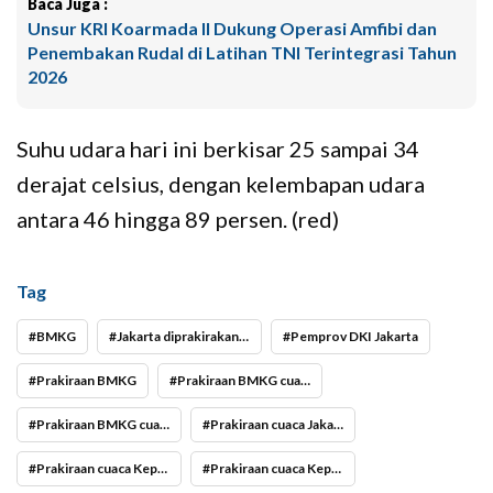
Baca Juga :
Unsur KRI Koarmada II Dukung Operasi Amfibi dan
Penembakan Rudal di Latihan TNI Terintegrasi Tahun
2026
Suhu udara hari ini berkisar 25 sampai 34
derajat celsius, dengan kelembapan udara
antara 46 hingga 89 persen. (red)
Tag
BMKG
Jakarta diprakirakan cerah hari ini
Pemprov DKI Jakarta
Prakiraan BMKG
Prakiraan BMKG cuaca Jakarta
Prakiraan BMKG cuaca Jakarta hari ini
Prakiraan cuaca Jakarta hari ini
Prakiraan cuaca Kepulauan Seribu
Prakiraan cuaca Kepulauan Seribu hari ini