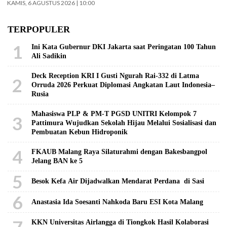
KAMIS, 6 AGUSTUS 2026 | 10:00
TERPOPULER
1
Ini Kata Gubernur DKI Jakarta saat Peringatan 100 Tahun
Ali Sadikin
Deck Reception KRI I Gusti Ngurah Rai-332 di Latma
2
Orruda 2026 Perkuat Diplomasi Angkatan Laut Indonesia–
Rusia
Mahasiswa PLP & PM-T PGSD UNITRI Kelompok 7
3
Pattimura Wujudkan Sekolah Hijau Melalui Sosialisasi dan
Pembuatan Kebun Hidroponik
4
FKAUB Malang Raya Silaturahmi dengan Bakesbangpol
Jelang BAN ke 5
5
Besok Kefa Air Dijadwalkan Mendarat Perdana di Sasi
6
Anastasia Ida Soesanti Nahkoda Baru ESI Kota Malang
7
KKN Universitas Airlangga di Tiongkok Hasil Kolaborasi ​