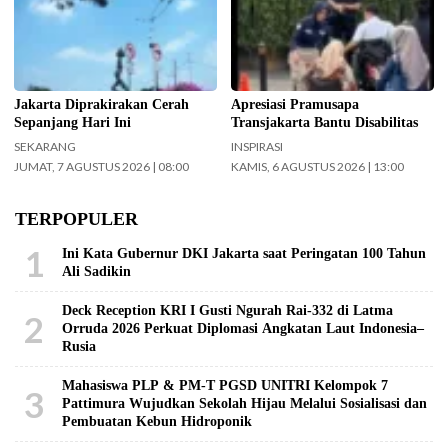
Jakarta hari ini. (Foto: Doc-
disabilitas.(Foto: Istimewa-
beritajakarta.id)
beritajakarta.id)
Jakarta Diprakirakan Cerah
Apresiasi Pramusapa
Sepanjang Hari Ini
Transjakarta Bantu Disabilitas
SEKARANG
INSPIRASI
JUMAT, 7 AGUSTUS 2026 | 08:00
KAMIS, 6 AGUSTUS 2026 | 13:00
TERPOPULER
1
Ini Kata Gubernur DKI Jakarta saat Peringatan 100 Tahun
Ali Sadikin
Deck Reception KRI I Gusti Ngurah Rai-332 di Latma
2
Orruda 2026 Perkuat Diplomasi Angkatan Laut Indonesia–
Rusia
Mahasiswa PLP & PM-T PGSD UNITRI Kelompok 7
3
Pattimura Wujudkan Sekolah Hijau Melalui Sosialisasi dan
Pembuatan Kebun Hidroponik