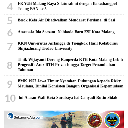
4
FKAUB Malang Raya Silaturahmi dengan Bakesbangpol
Jelang BAN ke 5
5
Besok Kefa Air Dijadwalkan Mendarat Perdana di Sasi
6
Anastasia Ida Soesanti Nahkoda Baru ESI Kota Malang
7
KKN Universitas Airlangga di Tiongkok Hasil Kolaborasi ​
Shijiazhuang Tiedao University
Tinik Wijayanti Dorong Ranperda RTH Kota Malang Lebih
8
Progresif: Atur RTH Privat hingga Target Penambahan
Tahunan
9
BMK 1957 Jawa Timur Nyatakan Dukungan kepada Rizky
Maulana, Dinilai Konsisten Bangun Organisasi Kepemudaan
10
Ini Alasan Wali Kota Surabaya Eri Cahyadi Rutin Sidak