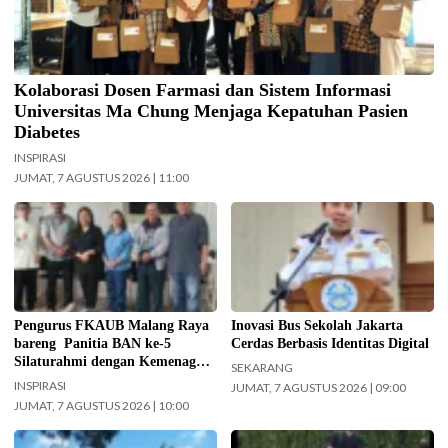
Kolaborasi Dosen Farmasi dan Sistem Informasi
Universitas Ma Chung Menjaga Kepatuhan Pasien
Diabetes
INSPIRASI
JUMAT, 7 AGUSTUS 2026 | 11:00
Jajaran Pengurus FKAUB Malang
Kepala UPAS Dishub DKI Jakarta,
beserta perwakilan panitia
Koharudin. (Foto: Nugroho Sejati-
pelaksana Barikan Anak Nusantara
beritajakarta.id)
(BAN) Ke – 5 silaturahmi dengan
Yayasan Masjid Agung Jami Kota
Malang. Selain itu juga silaturahmi
Pengurus FKAUB Malang Raya
Inovasi Bus Sekolah Jakarta
dengan jajaran Kantor
bareng Panitia BAN ke-5
Cerdas Berbasis Identitas Digital
Kementerian Agama (Kemenag)
Silaturahmi dengan Kemenag
SEKARANG
Kabupaten Malang. (Foto: ist)
Kabupaten Malang dan Yayasan
INSPIRASI
JUMAT, 7 AGUSTUS 2026 | 09:00
Masjid Agung Jami Malang
JUMAT, 7 AGUSTUS 2026 | 10:00
Ilustrasi langit cerah naungi
Pramusapa Transjakarta bantu