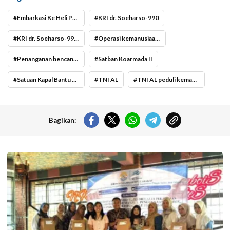
Embarkasi Ke Heli Panther HS-1302
KRI dr. Soeharso-990
KRI dr. Soeharso-990 Siap Distribusikan Bantuan di Aceh Tamiang
Operasi kemanusiaan TNI AL
Penanganan bencana Aceh Tamiang
Satban Koarmada II
Satuan Kapal Bantu Koarmada II
TNI AL
TNI AL peduli kemanusiaan
Bagikan:
Kolaborasi Dosen Farmasi dan Sistem Informasi Universitas Ma Chung
dalam menjaga kepatuhan pasien diabetes melalui kegiatan Pengabdian
Masyarakat Dosen. (Foto: ist)