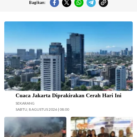
Bagikan:
Langit cerah selimuti Jakarta di akhir pekan. (Foto: Doc-beritajakarta.id)
Cuaca Jakarta Diprakirakan Cerah Hari Ini
SEKARANG
SABTU, 8 AGUSTUS 2026 | 08:00
Operasi pemadaman kebakaran di
Kolaborasi Dosen Farmasi dan
kawasan Taman Nasional Bromo
Sistem Informasi Universitas Ma
Tengger Semeru (TNBTS) terus
Chung dalam menjaga kepatuhan