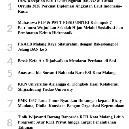
Deck Reception KRI I Gusti Ngurah Rai-332 di Latma
1
Orruda 2026 Perkuat Diplomasi Angkatan Laut Indonesia–
Rusia
Mahasiswa PLP & PM-T PGSD UNITRI Kelompok 7
2
Pattimura Wujudkan Sekolah Hijau Melalui Sosialisasi dan
Pembuatan Kebun Hidroponik
3
FKAUB Malang Raya Silaturahmi dengan Bakesbangpol
Jelang BAN ke 5
4
Besok Kefa Air Dijadwalkan Mendarat Perdana di Sasi
5
Anastasia Ida Soesanti Nahkoda Baru ESI Kota Malang
6
KKN Universitas Airlangga di Tiongkok Hasil Kolaborasi ​
Shijiazhuang Tiedao University
7
BMK 1957 Jawa Timur Nyatakan Dukungan kepada Rizky
Maulana, Dinilai Konsisten Bangun Organisasi Kepemudaan
Tinik Wijayanti Dorong Ranperda RTH Kota Malang Lebih
8
Progresif: Atur RTH Privat hingga Target Penambahan
Tahunan