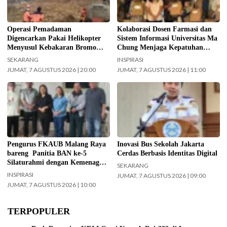
digencarkan, Jumat (7/8/2026)
pasien diabetes melalui kegiatan
hari ini. (Foto: BPBD Kabupaten
Pengabdian Masyarakat Dosen.
Malang).
(Foto: ist)
Operasi Pemadaman
Kolaborasi Dosen Farmasi dan
Digencarkan Pakai Helikopter
Sistem Informasi Universitas Ma
Menyusul Kebakaran Bromo
Chung Menjaga Kepatuhan
Meluas ke Arah Bukit B 29
Pasien Diabetes
SEKARANG
INSPIRASI
JUMAT, 7 AGUSTUS 2026 | 20:00
JUMAT, 7 AGUSTUS 2026 | 11:00
Jajaran Pengurus FKAUB Malang
Kepala UPAS Dishub DKI Jakarta,
beserta perwakilan panitia
Koharudin. (Foto: Nugroho Sejati-
pelaksana Barikan Anak Nusantara
beritajakarta.id)
(BAN) Ke – 5 silaturahmi dengan
Yayasan Masjid Agung Jami Kota
Malang. Selain itu juga silaturahmi
Pengurus FKAUB Malang Raya
Inovasi Bus Sekolah Jakarta
dengan jajaran Kantor
bareng Panitia BAN ke-5
Cerdas Berbasis Identitas Digital
Kementerian Agama (Kemenag)
Silaturahmi dengan Kemenag
SEKARANG
Kabupaten Malang. (Foto: ist)
Kabupaten Malang dan Yayasan
INSPIRASI
JUMAT, 7 AGUSTUS 2026 | 09:00
Masjid Agung Jami Malang
JUMAT, 7 AGUSTUS 2026 | 10:00
TERPOPULER