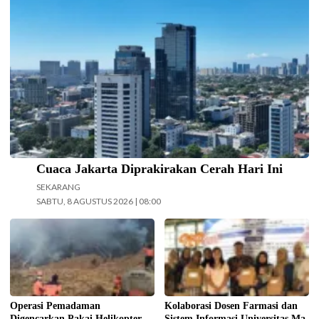
Langit cerah selimuti Jakarta di akhir pekan. (Foto: Doc-beritajakarta.id)
Cuaca Jakarta Diprakirakan Cerah Hari Ini
SEKARANG
SABTU, 8 AGUSTUS 2026 | 08:00
Operasi pemadaman kebakaran di
Kolaborasi Dosen Farmasi dan
kawasan Taman Nasional Bromo
Sistem Informasi Universitas Ma
Tengger Semeru (TNBTS) terus
Chung dalam menjaga kepatuhan
digencarkan, Jumat (7/8/2026)
pasien diabetes melalui kegiatan
hari ini. (Foto: BPBD Kabupaten
Pengabdian Masyarakat Dosen.
Malang).
(Foto: ist)
Operasi Pemadaman
Kolaborasi Dosen Farmasi dan
Digencarkan Pakai Helikopter
Sistem Informasi Universitas Ma