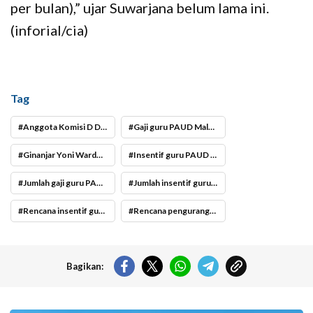
per bulan),” ujar Suwarjana belum lama ini.
(inforial/cia)
Tag
Anggota Komisi D DPRD Kota Malang Ginanjar Yoni Wardoyo
Gaji guru PAUD Malang Raya
Ginanjar Yoni Wardoyo
Insentif guru PAUD Kota Malang 2026 dikurangi
Jumlah gaji guru PAUD Kota Malang
Jumlah insentif guru PAUD Kota Malang
Rencana insentif guru PAUD Kota Malang turun 2026
Rencana pengurangan insentif guru PAUD Kota Malang turun 2026
Bagikan: