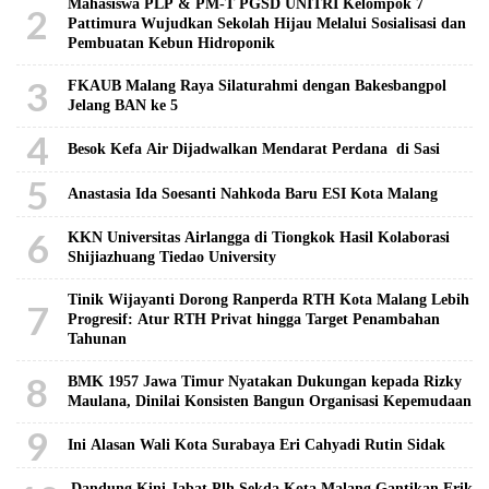
Mahasiswa PLP & PM-T PGSD UNITRI Kelompok 7
2
Pattimura Wujudkan Sekolah Hijau Melalui Sosialisasi dan
Pembuatan Kebun Hidroponik
3
FKAUB Malang Raya Silaturahmi dengan Bakesbangpol
Jelang BAN ke 5
4
Besok Kefa Air Dijadwalkan Mendarat Perdana di Sasi
5
Anastasia Ida Soesanti Nahkoda Baru ESI Kota Malang
6
KKN Universitas Airlangga di Tiongkok Hasil Kolaborasi ​
Shijiazhuang Tiedao University
Tinik Wijayanti Dorong Ranperda RTH Kota Malang Lebih
7
Progresif: Atur RTH Privat hingga Target Penambahan
Tahunan
8
BMK 1957 Jawa Timur Nyatakan Dukungan kepada Rizky
Maulana, Dinilai Konsisten Bangun Organisasi Kepemudaan
9
Ini Alasan Wali Kota Surabaya Eri Cahyadi Rutin Sidak
Dandung Kini Jabat Plh Sekda Kota Malang Gantikan Erik