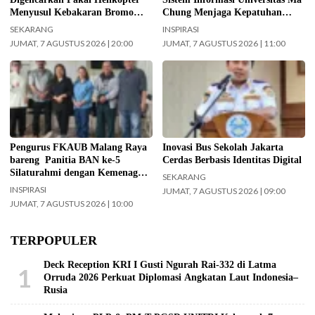
Menyusul Kebakaran Bromo
Chung Menjaga Kepatuhan
Meluas ke Arah Bukit B 29
Pasien Diabetes
SEKARANG
INSPIRASI
JUMAT, 7 AGUSTUS 2026 | 20:00
JUMAT, 7 AGUSTUS 2026 | 11:00
Jajaran Pengurus FKAUB Malang
Kepala UPAS Dishub DKI Jakarta,
beserta perwakilan panitia
Koharudin. (Foto: Nugroho Sejati-
pelaksana Barikan Anak Nusantara
beritajakarta.id)
(BAN) Ke – 5 silaturahmi dengan
Yayasan Masjid Agung Jami Kota
Malang. Selain itu juga silaturahmi
Pengurus FKAUB Malang Raya
Inovasi Bus Sekolah Jakarta
dengan jajaran Kantor
bareng Panitia BAN ke-5
Cerdas Berbasis Identitas Digital
Kementerian Agama (Kemenag)
Silaturahmi dengan Kemenag
SEKARANG
Kabupaten Malang. (Foto: ist)
Kabupaten Malang dan Yayasan
INSPIRASI
JUMAT, 7 AGUSTUS 2026 | 09:00
Masjid Agung Jami Malang
JUMAT, 7 AGUSTUS 2026 | 10:00
TERPOPULER
Deck Reception KRI I Gusti Ngurah Rai-332 di Latma
1
Orruda 2026 Perkuat Diplomasi Angkatan Laut Indonesia–
Rusia