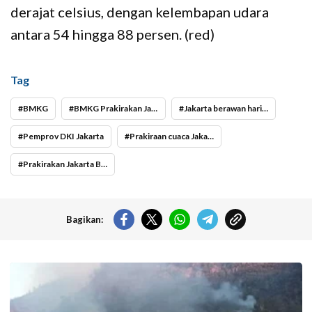
derajat celsius, dengan kelembapan udara
antara 54 hingga 88 persen. (red)
Tag
BMKG
BMKG Prakirakan Jakarta Berawan Hari Ini
Jakarta berawan hari ini
Pemprov DKI Jakarta
Prakiraan cuaca Jakarta hari ini
Prakirakan Jakarta Berawan Hari Ini
Bagikan:
Operasi pemadaman kebakaran di kawasan Taman Nasional Bromo
Tengger Semeru (TNBTS) terus digencarkan, Jumat (7/8/2026) hari ini.
(Foto: BPBD Kabupaten Malang).