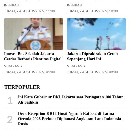
Kabupaten Malang. (Foto: ist)
Pasien Diabetes
Kabupaten Malang dan Yayasan
INSPIRASI
INSPIRASI
Masjid Agung Jami Malang
JUMAT, 7 AGUSTUS 2026 | 11:00
JUMAT, 7 AGUSTUS 2026 | 10:00
Kepala UPAS Dishub DKI Jakarta,
Ilustrasi langit cerah naungi
Koharudin. (Foto: Nugroho Sejati-
Jakarta hari ini. (Foto: Doc-
beritajakarta.id)
beritajakarta.id)
Inovasi Bus Sekolah Jakarta
Jakarta Diprakirakan Cerah
Cerdas Berbasis Identitas Digital
Sepanjang Hari Ini
SEKARANG
SEKARANG
JUMAT, 7 AGUSTUS 2026 | 09:00
JUMAT, 7 AGUSTUS 2026 | 08:00
TERPOPULER
1
Ini Kata Gubernur DKI Jakarta saat Peringatan 100 Tahun
Ali Sadikin
Deck Reception KRI I Gusti Ngurah Rai-332 di Latma
2
Orruda 2026 Perkuat Diplomasi Angkatan Laut Indonesia–
Rusia