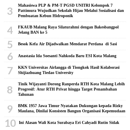
Mahasiswa PLP & PM-T PGSD UNITRI Kelompok 7
3
Pattimura Wujudkan Sekolah Hijau Melalui Sosialisasi dan
Pembuatan Kebun Hidroponik
4
FKAUB Malang Raya Silaturahmi dengan Bakesbangpol
Jelang BAN ke 5
5
Besok Kefa Air Dijadwalkan Mendarat Perdana di Sasi
6
Anastasia Ida Soesanti Nahkoda Baru ESI Kota Malang
7
KKN Universitas Airlangga di Tiongkok Hasil Kolaborasi ​
Shijiazhuang Tiedao University
Tinik Wijayanti Dorong Ranperda RTH Kota Malang Lebih
8
Progresif: Atur RTH Privat hingga Target Penambahan
Tahunan
9
BMK 1957 Jawa Timur Nyatakan Dukungan kepada Rizky
Maulana, Dinilai Konsisten Bangun Organisasi Kepemudaan
10
Ini Alasan Wali Kota Surabaya Eri Cahyadi Rutin Sidak