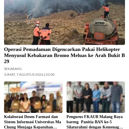
Operasi Pemadaman Digencarkan Pakai Helikopter
Menyusul Kebakaran Bromo Meluas ke Arah Bukit B
29
SEKARANG
JUMAT, 7 AGUSTUS 2026 | 20:00
Kolaborasi Dosen Farmasi dan
Jajaran Pengurus FKAUB Malang
Sistem Informasi Universitas Ma
beserta perwakilan panitia
Chung dalam menjaga kepatuhan
pelaksana Barikan Anak Nusantara
pasien diabetes melalui kegiatan
(BAN) Ke – 5 silaturahmi dengan
Pengabdian Masyarakat Dosen.
Yayasan Masjid Agung Jami Kota
(Foto: ist)
Malang. Selain itu juga silaturahmi
Kolaborasi Dosen Farmasi dan
Pengurus FKAUB Malang Raya
dengan jajaran Kantor
Sistem Informasi Universitas Ma
bareng Panitia BAN ke-5
Kementerian Agama (Kemenag)
Chung Menjaga Kepatuhan
Silaturahmi dengan Kemenag