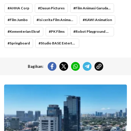
AHHA Corp
Dasun Pictures
Film Animasi Garuda di Dadaku
Film Jumbo
Isi cerita Film Animasi Garuda di Dadaku
KAWI Animation
Kementerian Ekraf
PK Films
Robot Playground Media
Springboard
Studio BASE Entertainment
Bagikan:
Langit cerah selimuti Jakarta di akhir pekan. (Foto: Doc-beritajakarta.id)