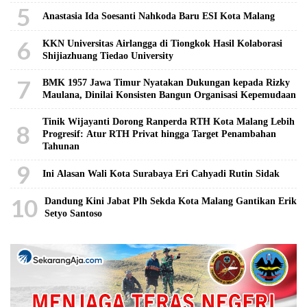
5
Anastasia Ida Soesanti Nahkoda Baru ESI Kota Malang
6
KKN Universitas Airlangga di Tiongkok Hasil Kolaborasi ​
Shijiazhuang Tiedao University
7
BMK 1957 Jawa Timur Nyatakan Dukungan kepada Rizky
Maulana, Dinilai Konsisten Bangun Organisasi Kepemudaan
Tinik Wijayanti Dorong Ranperda RTH Kota Malang Lebih
8
Progresif: Atur RTH Privat hingga Target Penambahan
Tahunan
9
Ini Alasan Wali Kota Surabaya Eri Cahyadi Rutin Sidak
10
Dandung Kini Jabat Plh Sekda Kota Malang Gantikan Erik
Setyo Santoso