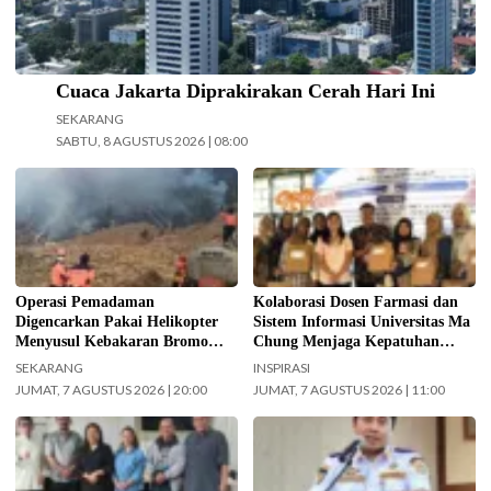
Cuaca Jakarta Diprakirakan Cerah Hari Ini
SEKARANG
SABTU, 8 AGUSTUS 2026 | 08:00
Operasi pemadaman kebakaran di
Kolaborasi Dosen Farmasi dan
kawasan Taman Nasional Bromo
Sistem Informasi Universitas Ma
Tengger Semeru (TNBTS) terus
Chung dalam menjaga kepatuhan
digencarkan, Jumat (7/8/2026)
pasien diabetes melalui kegiatan
hari ini. (Foto: BPBD Kabupaten
Pengabdian Masyarakat Dosen.
Malang).
(Foto: ist)
Operasi Pemadaman
Kolaborasi Dosen Farmasi dan
Digencarkan Pakai Helikopter
Sistem Informasi Universitas Ma
Menyusul Kebakaran Bromo
Chung Menjaga Kepatuhan
Meluas ke Arah Bukit B 29
Pasien Diabetes
SEKARANG
INSPIRASI
JUMAT, 7 AGUSTUS 2026 | 20:00
JUMAT, 7 AGUSTUS 2026 | 11:00
Jajaran Pengurus FKAUB Malang
Kepala UPAS Dishub DKI Jakarta,
beserta perwakilan panitia
Koharudin. (Foto: Nugroho Sejati-
pelaksana Barikan Anak Nusantara
beritajakarta.id)