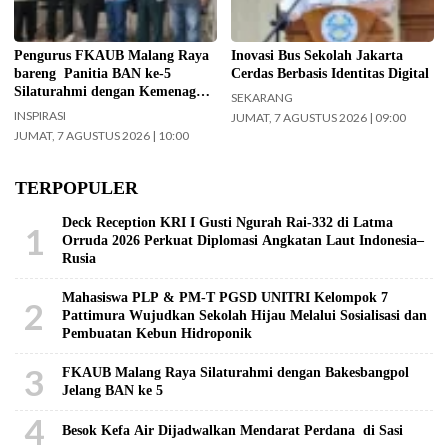
(BAN) Ke – 5 silaturahmi dengan
Yayasan Masjid Agung Jami Kota
Malang. Selain itu juga silaturahmi
Pengurus FKAUB Malang Raya
Inovasi Bus Sekolah Jakarta
dengan jajaran Kantor
bareng Panitia BAN ke-5
Cerdas Berbasis Identitas Digital
Kementerian Agama (Kemenag)
Silaturahmi dengan Kemenag
SEKARANG
Kabupaten Malang. (Foto: ist)
Kabupaten Malang dan Yayasan
INSPIRASI
JUMAT, 7 AGUSTUS 2026 | 09:00
Masjid Agung Jami Malang
JUMAT, 7 AGUSTUS 2026 | 10:00
TERPOPULER
Deck Reception KRI I Gusti Ngurah Rai-332 di Latma
1
Orruda 2026 Perkuat Diplomasi Angkatan Laut Indonesia–
Rusia
Mahasiswa PLP & PM-T PGSD UNITRI Kelompok 7
2
Pattimura Wujudkan Sekolah Hijau Melalui Sosialisasi dan
Pembuatan Kebun Hidroponik
3
FKAUB Malang Raya Silaturahmi dengan Bakesbangpol
Jelang BAN ke 5
4
Besok Kefa Air Dijadwalkan Mendarat Perdana di Sasi