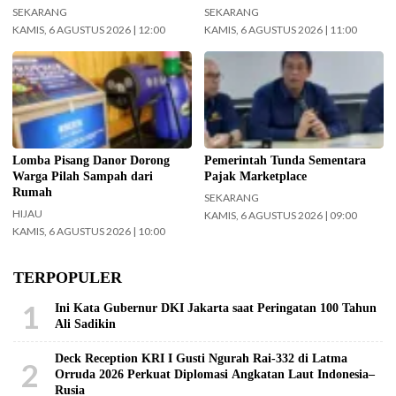
TNI Terintegrasi Tahun 2026
SEKARANG
SEKARANG
KAMIS, 6 AGUSTUS 2026 | 12:00
KAMIS, 6 AGUSTUS 2026 | 11:00
Pemkot Surabaya gelar Lomba
Menteri Keuangan (Menkeu)
Pisang Danor. (Foto:
Purbaya Yudhi Sadewa.
Surabaya.go.id)
(InfoPublik.id)
Lomba Pisang Danor Dorong
Pemerintah Tunda Sementara
Warga Pilah Sampah dari
Pajak Marketplace
Rumah
SEKARANG
HIJAU
KAMIS, 6 AGUSTUS 2026 | 09:00
KAMIS, 6 AGUSTUS 2026 | 10:00
TERPOPULER
1
Ini Kata Gubernur DKI Jakarta saat Peringatan 100 Tahun
Ali Sadikin
Deck Reception KRI I Gusti Ngurah Rai-332 di Latma
2
Orruda 2026 Perkuat Diplomasi Angkatan Laut Indonesia–
Rusia