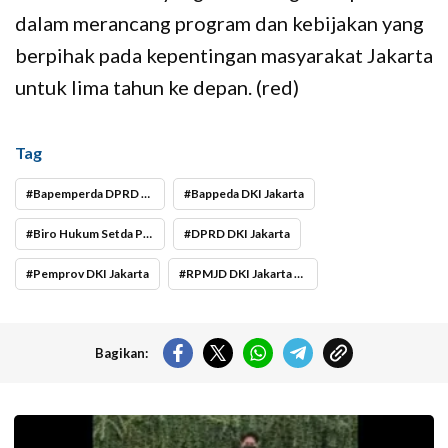
dalam merancang program dan kebijakan yang
berpihak pada kepentingan masyarakat Jakarta
untuk lima tahun ke depan. (red)
Tag
Bapemperda DPRD DKI Jakarta
Bappeda DKI Jakarta
Biro Hukum Setda Provinsi DKI Jakarta
DPRD DKI Jakarta
Pemprov DKI Jakarta
RPMJD DKI Jakarta 2025–2029
Bagikan:
Pramusapa Transjakarta bantu disabilitas.(Foto: Istimewa-
beritajakarta.id)