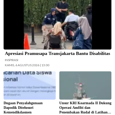
Apresiasi Pramusapa Transjakarta Bantu Disabilitas
INSPIRASI
KAMIS, 6 AGUSTUS 2026 | 13:00
Kemendikdasmen gerak cepat
Koarmada II mengerahkan enam
(gercep) melakukan verifikasi dan
unsur kapal perang saat Latihan
penelusuran terhadap informasi
TNI Terintegrasi Tahun 2026 yang
soal dugaan penyalahgunaan Data
digelar di Daerah Latihan TNI AL
Pokok Pendidikan (Dapodik).
Pantai Todak, Dabo Singkep,
(Foto: ist)
Kabupaten Lingga, Kepulauan Riau.
Dugaan Penyalahgunaan
Unsur KRI Koarmada II Dukung
(Foto: Pen/2)
Dapodik Ditelusuri
Operasi Amfibi dan
Kemendikdasmen
Penembakan Rudal di Latihan