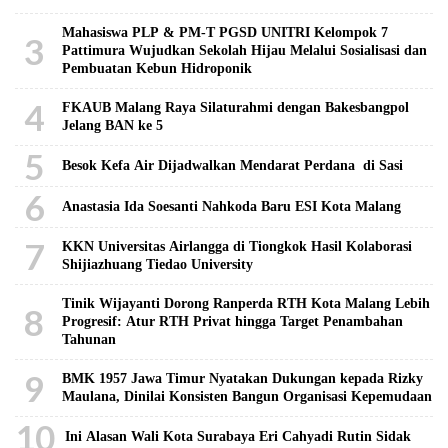
Mahasiswa PLP & PM-T PGSD UNITRI Kelompok 7
3
Pattimura Wujudkan Sekolah Hijau Melalui Sosialisasi dan
Pembuatan Kebun Hidroponik
4
FKAUB Malang Raya Silaturahmi dengan Bakesbangpol
Jelang BAN ke 5
5
Besok Kefa Air Dijadwalkan Mendarat Perdana di Sasi
6
Anastasia Ida Soesanti Nahkoda Baru ESI Kota Malang
7
KKN Universitas Airlangga di Tiongkok Hasil Kolaborasi ​
Shijiazhuang Tiedao University
Tinik Wijayanti Dorong Ranperda RTH Kota Malang Lebih
8
Progresif: Atur RTH Privat hingga Target Penambahan
Tahunan
9
BMK 1957 Jawa Timur Nyatakan Dukungan kepada Rizky
Maulana, Dinilai Konsisten Bangun Organisasi Kepemudaan
10
Ini Alasan Wali Kota Surabaya Eri Cahyadi Rutin Sidak