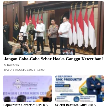
Menko Polkam Jenderal TNI (Purn.) Djamari Chaniago menegaskan
pemerintah akan mengambil tindakan secara terukur terhadap setiap
pihak yang menyebarkan hoaks, disinformasi, fitnah, maupun ujaran
kebencian yang mengganggu kepentingan masyarakat luas dan
stabilitas nasional. (Foto: Wandi/InfoPublik)
Jangan Coba-Coba Sebar Hoaks Ganggu Ketertiban!
SEKARANG
RABU, 5 AGUSTUS 2026 | 15:00
LapakMain Corner Hadirkan Ruang
Poster pengumuman Seleksi
Aman Anak di Era Digital. (Foto:
Beasiswa Guru SMK Produktif
Istimewa-beritajakarta.id)
Dalam Negeri Tahun Anggaran
2026 yang dibuka Pemerintah
Aceh melalui BPSDM Aceh. (Foto:
InfoPublik.id)
LapakMain Corner di RPTRA
Seleksi Beasiswa Guru SMK