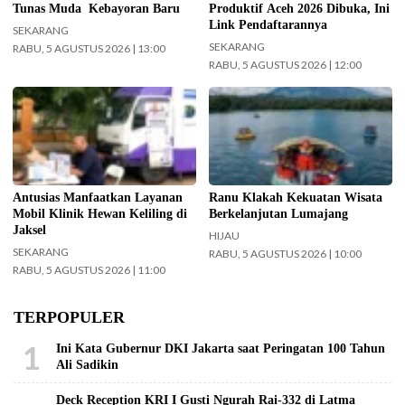
Tunas Muda Kebayoran Baru
Produktif Aceh 2026 Dibuka, Ini
Link Pendaftarannya
SEKARANG
SEKARANG
RABU, 5 AGUSTUS 2026 | 13:00
RABU, 5 AGUSTUS 2026 | 12:00
Mobil Klinik Hewan Keliling Sudah
Ranu Klakah jadi salah satu
Layani 226 Hewan di Jaksel (Foto:
kekuatan wisata di Lumajang.
Tiyo Surya Sakti-beritajakarta.id)
(foto: InfoPublik.id)
Antusias Manfaatkan Layanan
Ranu Klakah Kekuatan Wisata
Mobil Klinik Hewan Keliling di
Berkelanjutan Lumajang
Jaksel
HIJAU
SEKARANG
RABU, 5 AGUSTUS 2026 | 10:00
RABU, 5 AGUSTUS 2026 | 11:00
TERPOPULER
1
Ini Kata Gubernur DKI Jakarta saat Peringatan 100 Tahun
Ali Sadikin
Deck Reception KRI I Gusti Ngurah Rai-332 di Latma