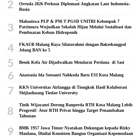
2
Orruda 2026 Perkuat Diplomasi Angkatan Laut Indonesia–
Rusia
Mahasiswa PLP & PM-T PGSD UNITRI Kelompok 7
3
Pattimura Wujudkan Sekolah Hijau Melalui Sosialisasi dan
Pembuatan Kebun Hidroponik
4
FKAUB Malang Raya Silaturahmi dengan Bakesbangpol
Jelang BAN ke 5
5
Besok Kefa Air Dijadwalkan Mendarat Perdana di Sasi
6
Anastasia Ida Soesanti Nahkoda Baru ESI Kota Malang
7
KKN Universitas Airlangga di Tiongkok Hasil Kolaborasi ​
Shijiazhuang Tiedao University
Tinik Wijayanti Dorong Ranperda RTH Kota Malang Lebih
8
Progresif: Atur RTH Privat hingga Target Penambahan
Tahunan
9
BMK 1957 Jawa Timur Nyatakan Dukungan kepada Rizky
Maulana, Dinilai Konsisten Bangun Organisasi Kepemudaan